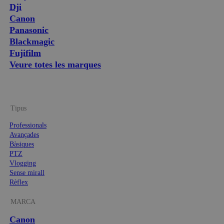
Dji
Canon
Panasonic
Blackmagic
Fujifilm
Veure totes les marques
Tipus
Professionals
Avançades
Bàsiques
PTZ
Vlogging
Sense mirall
Rèflex
MARCA
Canon