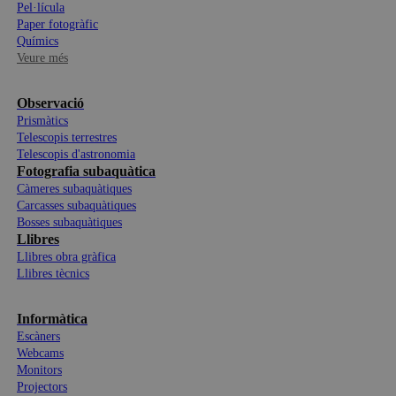
Pel·lícula
Paper fotogràfic
Químics
Veure més
Observació
Prismàtics
Telescopis terrestres
Telescopis d'astronomia
Fotografia subaquàtica
Càmeres subaquàtiques
Carcasses subaquàtiques
Bosses subaquàtiques
Llibres
Llibres obra gràfica
Llibres tècnics
Informàtica
Escàners
Webcams
Monitors
Projectors