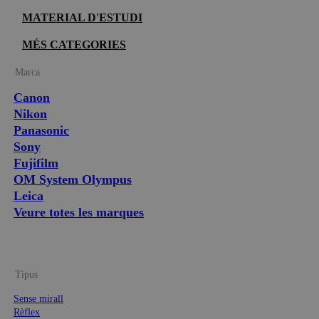
MATERIAL D'ESTUDI
MÉS CATEGORIES
Marca
Canon
Nikon
Panasonic
Sony
Fujifilm
OM System Olympus
Leica
Veure totes les marques
Tipus
Sense mirall
Rèflex