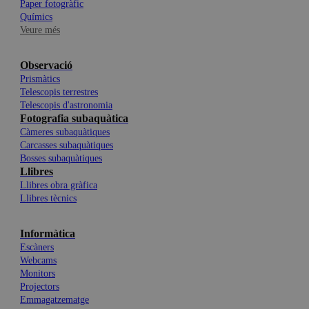
Paper fotogràfic
Químics
Veure més
Observació
Prismàtics
Telescopis terrestres
Telescopis d'astronomia
Fotografia subaquàtica
Càmeres subaquàtiques
Carcasses subaquàtiques
Bosses subaquàtiques
Llibres
Llibres obra gràfica
Llibres tècnics
Informàtica
Escàners
Webcams
Monitors
Projectors
Emmagatzematge