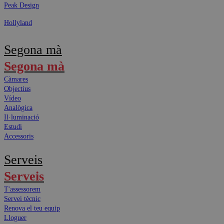
Peak Design
Hollyland
Segona mà
Segona mà
Càmares
Objectius
Vídeo
Analògica
Il·luminació
Estudi
Accessoris
Serveis
Serveis
T'assessorem
Servei tècnic
Renova el teu equip
Lloguer