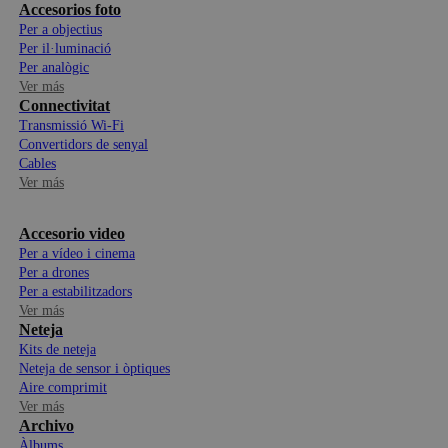
Accesorios foto
Per a objectius
Per il·luminació
Per analògic
Ver más
Connectivitat
Transmissió Wi-Fi
Convertidors de senyal
Cables
Ver más
Accesorio video
Per a vídeo i cinema
Per a drones
Per a estabilitzadors
Ver más
Neteja
Kits de neteja
Neteja de sensor i òptiques
Aire comprimit
Ver más
Archivo
Àlbums