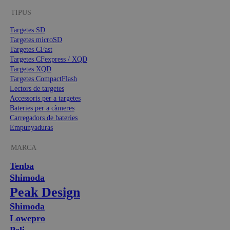
TIPUS
Targetes SD
Targetes microSD
Targetes CFast
Targetes CFexpress / XQD
Targetes XQD
Targetes CompactFlash
Lectors de targetes
Accessoris per a targetes
Bateries per a càmeres
Carregadors de bateries
Empunyaduras
MARCA
Tenba
Shimoda
Peak Design
Shimoda
Lowepro