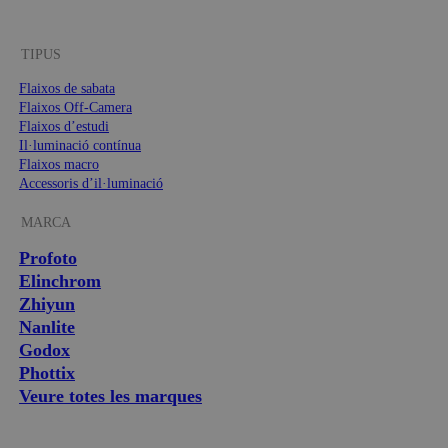
TIPUS
Flaixos de sabata
Flaixos Off-Camera
Flaixos d’estudi
Il·luminació contínua
Flaixos macro
Accessoris d’il·luminació
MARCA
Profoto
Elinchrom
Zhiyun
Nanlite
Godox
Phottix
Veure totes les marques