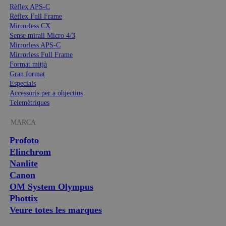
Rèflex APS-C
Rèflex Full Frame
Mirrorless CX
Sense mirall Micro 4/3
Mirrorless APS-C
Mirrorless Full Frame
Format mitjà
Gran format
Especials
Accessoris per a objectius
Telemètriques
MARCA
Profoto
Elinchrom
Nanlite
Canon
OM System Olympus
Phottix
Veure totes les marques