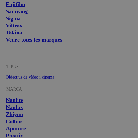
Fujifilm
Samyang
Sigma
Viltrox
Tokina
Veure totes les marques
TIPUS
Objectius de vídeo i cinema
MARCA
Nanlite
Nanlux
Zhiyun
Colbor
Aputure
Phottix