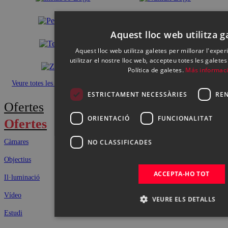
Aquest lloc web utilitza g
Aquest lloc web utilitza galetes per millorar l'exper
utilitzar el nostre lloc web, accepteu totes les galete
Política de galetes.
Más informac
Veure totes les marques
ESTRICTAMENT NECESSÀRIES
RE
Ofertes
ORIENTACIÓ
FUNCIONALITAT
Ofertes
NO CLASSIFICADES
Càmares
Objectius
ACCEPTA-HO TOT
Il·luminació
Vídeo
VEURE ELS DETALLS
Estudi