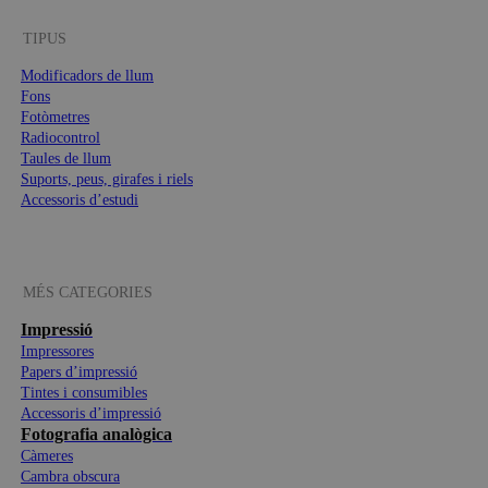
TIPUS
Modificadors de llum
Fons
Fotòmetres
Radiocontrol
Taules de llum
Suports, peus, girafes i riels
Accessoris d’estudi
MÉS CATEGORIES
Impressió
Impressores
Papers d’impressió
Tintes i consumibles
Accessoris d’impressió
Fotografia analògica
Càmeres
Cambra obscura