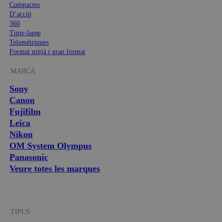
Compactes
D’acció
360
Time-lapse
Telemètriques
Format mitjà i gran format
MARCA
Sony
Canon
Fujifilm
Leica
Nikon
OM System Olympus
Panasonic
Veure totes les marques
TIPUS