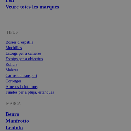
Peli
Veure totes les marques
TIPUS
Bosses d’espatlla
Mochilles
Estoigs per a càmeres
Estoigs per a objectius
Rollers
Maletes
Carros de transport
Corretges
Arnesos i cinturons
Fundes per a pluja, estanques
MARCA
Benro
Manfrotto
Leofoto