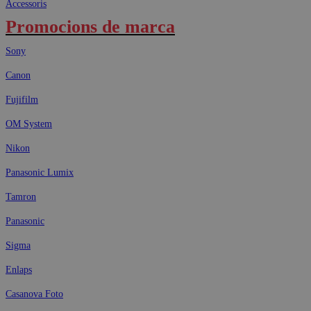
Accessoris
Promocions de marca
Sony
Canon
Fujifilm
OM System
Nikon
Panasonic Lumix
Tamron
Panasonic
Sigma
Enlaps
Casanova Foto