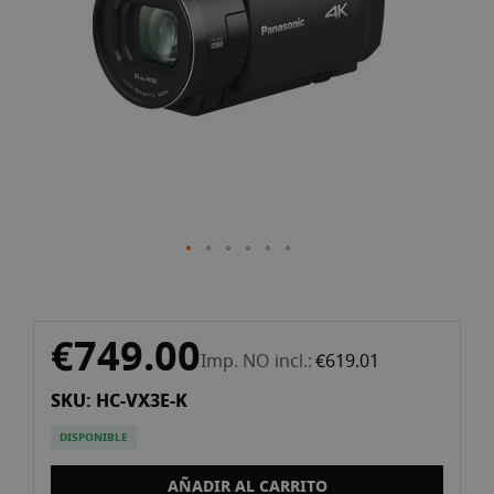
gallery
Skip
€749.00
to
Imp. NO incl.
€619.01
the
SKU: HC-VX3E-K
beginning
of
DISPONIBLE
the
images
AÑADIR AL CARRITO