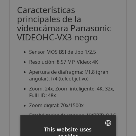
Características
principales de la
videocámara Panasonic
VIDEOHC-VX3 negro
Sensor MOS BSI de tipo 1/2,5
Resolución: 8,57 MP.
Vídeo: 4K
Apertura de diafragma: f/1.8 (gran
angular), f/4 (teleobjetivo)
Zoom: 24x, Zoom inteligente: 4K: 32x,
Full HD: 48x
Zoom digital: 70x/1500x
Estabilizador de imagen: HYBRID O.I.S
de 5 ejes
This website uses
Diámetro del filtro: 62 mm