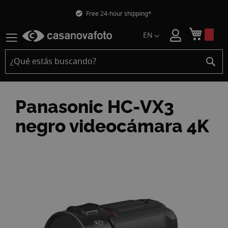
Free 24-hour shipping*
Mi car
EN
Panasonic HC-VX3
negro videocámara 4K
Skip
to
the
end
of
the
images