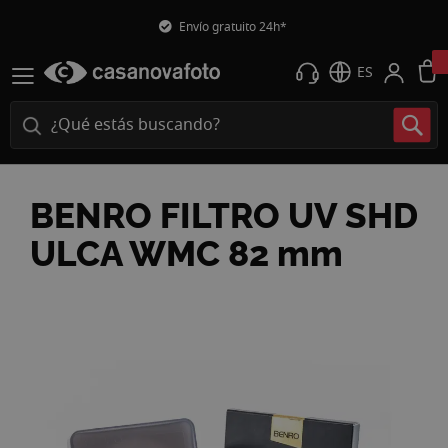
Envío gratuito 24h*
ES
BENRO FILTRO UV SHD
ULCA WMC 82 mm
Saltar
al
final
de
la
galería
de