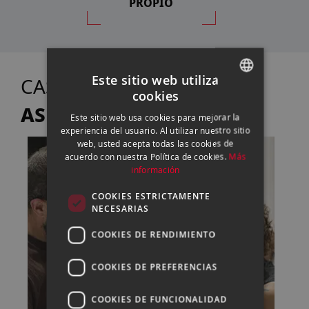
PROPIO
Este sitio web utiliza
TE
CASANOVA FOTO
cookies
SPANISH
ASESORA
Este sitio web usa cookies para mejorar la
ENGLISH
experiencia del usuario. Al utilizar nuestro sitio
web, usted acepta todas las cookies de
CATALAN
acuerdo con nuestra Política de cookies.
Más
información
COOKIES ESTRICTAMENTE
NECESARIAS
COOKIES DE RENDIMIENTO
COOKIES DE PREFERENCIAS
COOKIES DE FUNCIONALIDAD