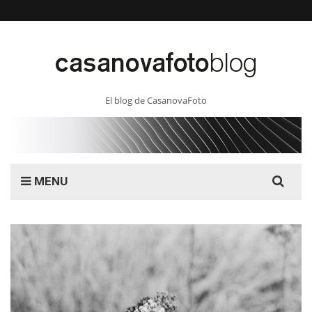
El blog de CasanovaFoto
Search
MENU
for: