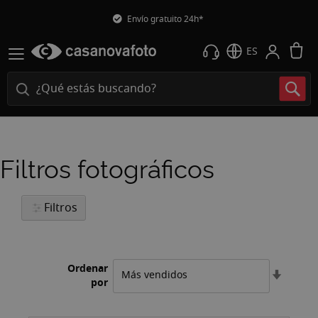
Envío gratuito 24h*
M
ES
Filtros fotográficos
Filtros
Ordenar
Fijar
por
Direcci
Ascend