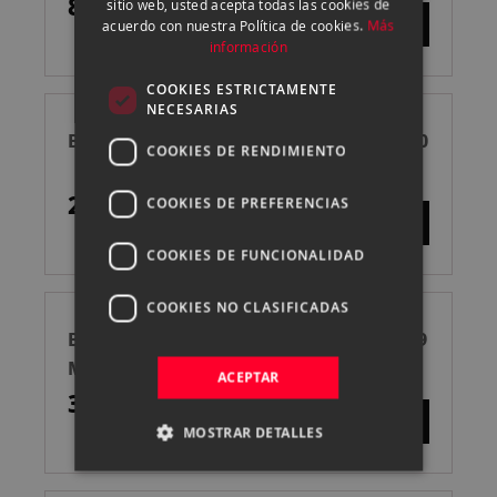
85,00 €
sitio web, usted acepta todas las cookies de
CATALAN
acuerdo con nuestra Política de cookies.
Más
información
COOKIES ESTRICTAMENTE
NECESARIAS
BENRO FILTRO MASTER ND64 (1.8) FH150
COOKIES DE RENDIMIENTO
269,00 €
COOKIES DE PREFERENCIAS
COOKIES DE FUNCIONALIDAD
COOKIES NO CLASIFICADAS
BENRO FILTRO POLARIZADOR UD CPL 49
MM
ACEPTAR
35,00 €
MOSTRAR DETALLES