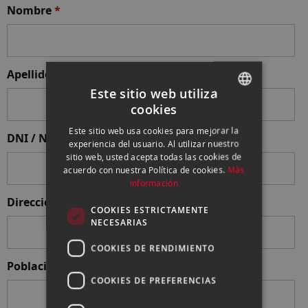
Nombre
*
Apellidos
*
Este sitio web utiliza
cookies
SPANISH
Este sitio web usa cookies para mejorar la
DNI / NIE
*
ENGLISH
experiencia del usuario. Al utilizar nuestro
sitio web, usted acepta todas las cookies de
CATALAN
acuerdo con nuestra Política de cookies.
Más
información
Dirección
*
COOKIES ESTRICTAMENTE
NECESARIAS
COOKIES DE RENDIMIENTO
Población
*
COOKIES DE PREFERENCIAS