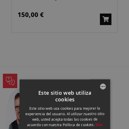
150,00 €
PREGUNTA A NUESTROS EXPERTOS
Este sitio web utiliza
cookies
SPANISH
Este sitio web usa cookies para mejorar la
ENGLISH
experiencia del usuario. Al utilizar nuestro sitio
Conócelos
web, usted acepta todas las cookies de
CATALAN
acuerdo con nuestra Política de cookies.
Más