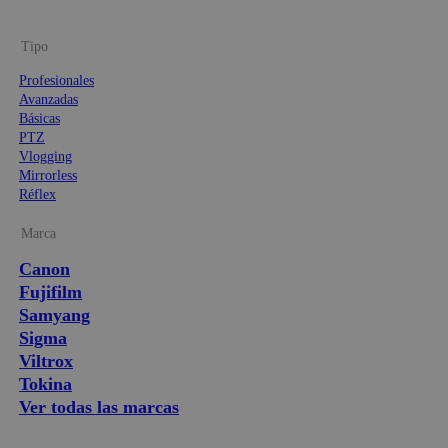
Tipo
Profesionales
Avanzadas
Básicas
PTZ
Vlogging
Mirrorless
Réflex
Marca
Canon
Fujifilm
Samyang
Sigma
Viltrox
Tokina
Ver todas las marcas