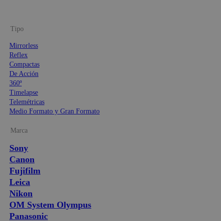
Tipo
Mirrorless
Reflex
Compactas
De Acción
360º
Timelapse
Telemétricas
Medio Formato y Gran Formato
Marca
Sony
Canon
Fujifilm
Leica
Nikon
OM System Olympus
Panasonic