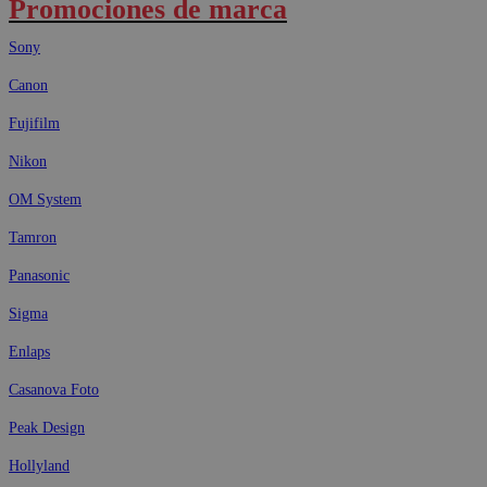
Promociones de marca
Sony
Canon
Fujifilm
Nikon
OM System
Tamron
Panasonic
Sigma
Enlaps
Casanova Foto
Peak Design
Hollyland