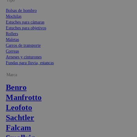
Tipo
Bolsas de hombro
Mochilas
Estuches para cámaras
Estuches para objetivos
Rollers
Maletas
Carros de transporte
Correas
Arneses y cinturones
Fundas para lluvia, estancas
Marca
Benro
Manfrotto
Leofoto
Sachtler
Falcam