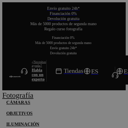
Envío gratuito 24h*
Financiación 0%
Devolución gratuita
Más de 5000 productos de segunda mano
Regalo curso fotografía
Financiación 0%
Más de 5000 productos de segunda mano
Envío gratuito 24h*
Devolución gratuita
Toggle
Tiendas
ES
E
Habla
Nav
con un
experto
Fotografía
CÁMARAS
OBJETIVOS
ILUMINACIÓN