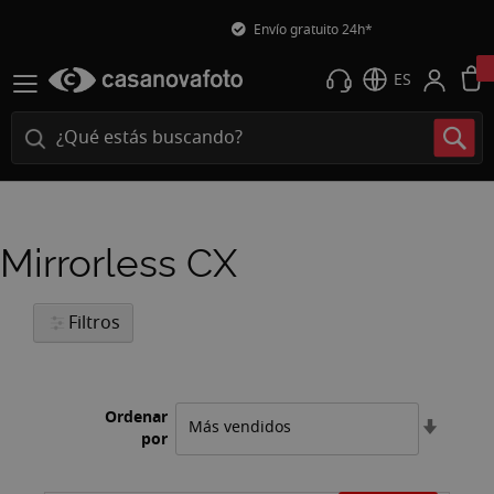
Envío gratuito 24h*
ES
Mirrorless CX
Filtros
Ordenar
Fijar
por
Direcci
Ascend