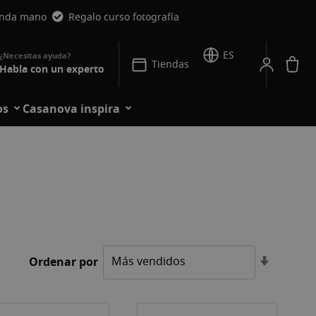
unda mano
Regalo curso fotografía
ES
Mi
Tiendas
Habla con un experto
os
Casanova inspira
Fijar
Ordenar por
Direcció
Ascende