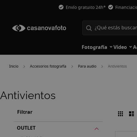
Envío gratuito 24h*
Financiac
Fotografía
Vídeo
A
Inicio
Accesorios fotografía
Para audio
Antivientos
Antivientos
Filtrar
Parril
L
Ver
como
OUTLET