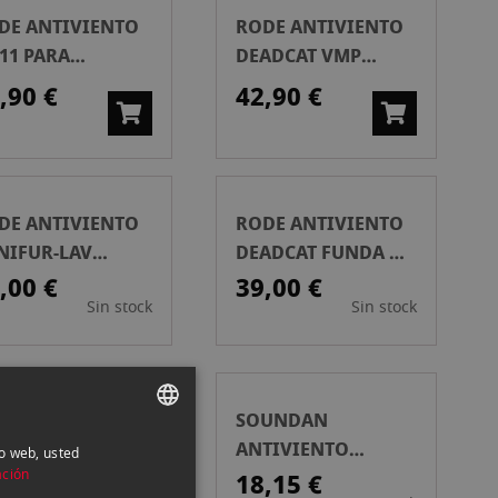
DE ANTIVIENTO
RODE ANTIVIENTO
11 PARA
DEADCAT VMP
DEOMIC NTG
FUNDA DE PELO
,90 €
42,90 €
VIDEOMIC PRO
DE ANTIVIENTO
RODE ANTIVIENTO
NIFUR-LAV
DEADCAT FUNDA DE
LAVALIER
PELO P/MICRO DE
,00 €
39,00 €
Sin stock
Sin stock
HASTA 160MM
UNDAN
SOUNDAN
TIVIENTO
ANTIVIENTO
io web, usted
SPANISH
QUEÑO
PEQUEÑO
ación
,15 €
18,15 €
ENGLISH