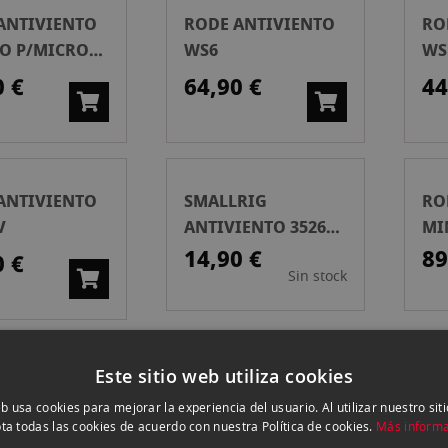
ANTIVIENTO
RODE ANTIVIENTO
RO
LO P/MICRO
WS6
WS
IER
VI
0 €
64,90 €
44
ANTIVIENTO
SMALLRIG
RO
V
ANTIVIENTO 3526
MI
P/SONY ZV-E10/V1
P/
14,90 €
89
0 €
Sin stock
Este sitio web utiliza cookies
ANTIVIENTO
RODE ANTIVIENTO
SO
LO
WSVM
AN
eb usa cookies para mejorar la experiencia del usuario. Al utilizar nuestro sit
EOMIC GO
PE
ta todas las cookies de acuerdo con nuestra Política de cookies.
Más inform
0 €
24,90 €
18