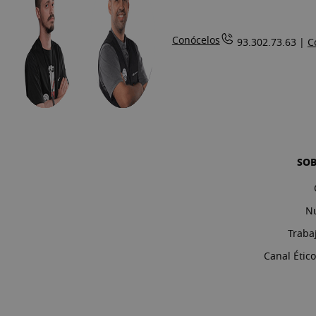
Conócelos
93.302.73.63 |
C
SO
Nu
Traba
Canal Étic