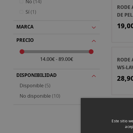
artículos
No
14
RODE 
artículo
Sí
1
DE PE
LAVAL
19,0
MARCA
PRECIO
14.00€ - 89.00€
RODE 
WS-LA
DISPONIBILIDAD
28,9
artículos
Disponible
5
artículos
No disponible
10
RODE 
DE PE
Este sitio w
P/VID
acep
37,9