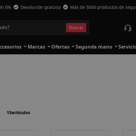
ión 0%
Devolución gratuita
Más de 5000 productos de seg
Buscar
Buscar
ccesorios
Marcas
Ofertas
Segunda mano
Servici
la
ista
15
artículos