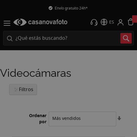
Envío gratuito 24h*
ES
Videocámaras
Filtros
Ordenar
Fijar
por
Direcci
Ascend