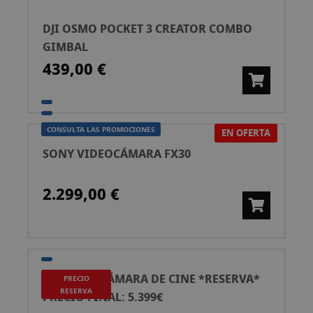
DJI OSMO POCKET 3 CREATOR COMBO
GIMBAL
439,00 €
CONSULTA LAS PROMOCIONES
EN OFERTA
SONY VIDEOCÁMARA FX30
2.299,00 €
SONY FX5 CÁMARA DE CINE *RESERVA*
PRECIO
RESERVA
PRECIO FINAL: 5.399€