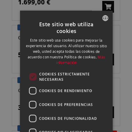
1.699,00 €
Este sitio web utiliza
CONSULTA LAS PROMOCIONES
cookies
SPANISH
CANON EOS C80 CÁMARA DE CINE
Este sitio web usa cookies para mejorar la
ENGLISH
experiencia del usuario. Al utilizar nuestro sitio
web, usted acepta todas las cookies de
5.999,00 €
CATALAN
acuerdo con nuestra Política de cookies.
Más
información
COOKIES ESTRICTAMENTE
NECESARIAS
CONSULTA LAS PROMOCIONES
CANON EOS C50 CÁMARA DE CINE
COOKIES DE RENDIMIENTO
COOKIES DE PREFERENCIAS
3.869,00 €
COOKIES DE FUNCIONALIDAD
CONSULTA LAS PROMOCIONES