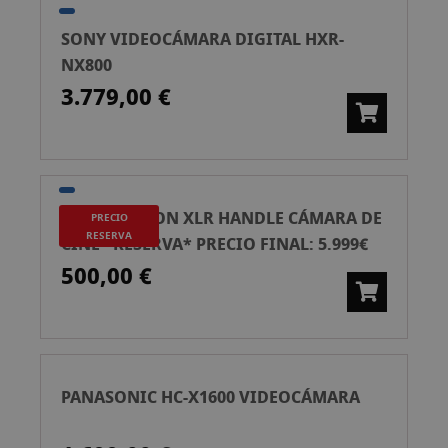
SONY VIDEOCÁMARA DIGITAL HXR-
NX800
3.779,00 €
SONY FX5 CON XLR HANDLE CÁMARA DE
PRECIO
RESERVA
CINE *RESERVA* PRECIO FINAL: 5.999€
500,00 €
PANASONIC HC-X1600 VIDEOCÁMARA