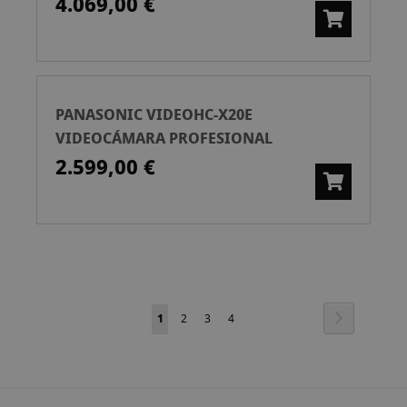
4.069,00 €
PANASONIC VIDEOHC-X20E
VIDEOCÁMARA PROFESIONAL
2.599,00 €
Página
Página
Siguiente
Actualmente
Página
Página
Página
1
2
3
4
estás
leyendo