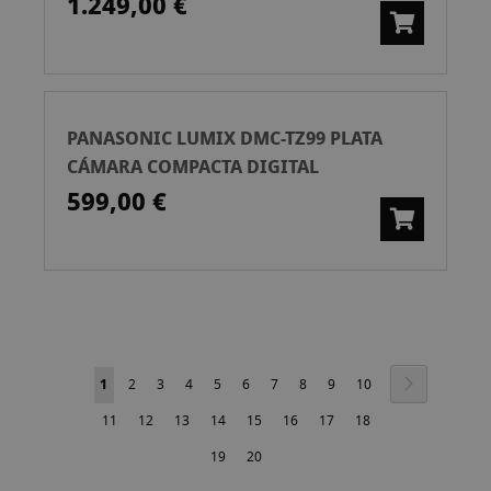
1.249,00 €
PANASONIC LUMIX DMC-TZ99 PLATA
CÁMARA COMPACTA DIGITAL
599,00 €
Página
Página
Siguiente
Actualmente
Página
Página
Página
Página
Página
Página
Página
Página
Página
1
2
3
4
5
6
7
8
9
10
estás
Página
Página
Página
Página
Página
Página
Página
Página
11
12
13
14
15
16
17
18
leyendo
Página
Página
19
20