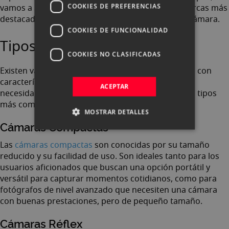
COOKIES DE PREFERENCIAS
vamos a analizarlos uno por uno, así como las marcas más
destacadas y consejos a la hora de comprar una cámara.
COOKIES DE FUNCIONALIDAD
Tipos de cámaras de fotos
COOKIES NO CLASIFICADAS
Existen varios tipos de cámaras de fotos, cada una con
características únicas que se adaptan a diferentes
ACEPTAR
necesidades y estilos de fotografía. Algunos de los tipos
más comunes son:
MOSTRAR DETALLES
Cámaras Compactas
Las
cámaras compactas
son conocidas por su tamaño
reducido y su facilidad de uso. Son ideales tanto para los
usuarios aficionados que buscan una opción portátil y
versátil para capturar momentos cotidianos, como para
fotógrafos de nivel avanzado que necesiten una cámara
con buenas prestaciones, pero de pequeño tamaño.
Cámaras Réflex