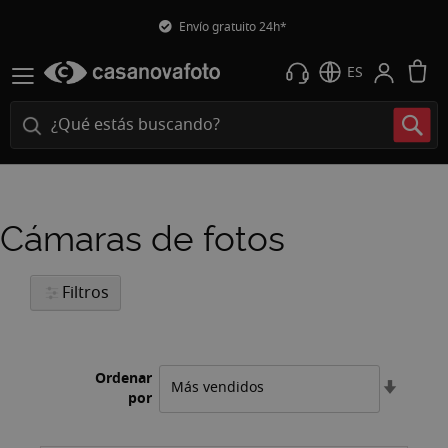
Envío gratuito 24h*
M
ES
Cámaras de fotos
Filtros
Ordenar
Fijar
por
Direcci
Ascend