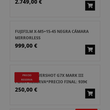
2.749,00 €
FUJIFILM X-M5+15-45 NEGRA CÁMARA
MIRRORLESS
999,00 €
CANON POWERSHOT G7X MARK III
PRECIO
RESERVA
PLATA*RESERVA*PRECIO FINAL: 939€
250,00 €