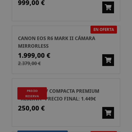
999,00 €
EN OFERTA
CANON EOS R6 MARK II CÁMARA
MIRRORLESS
1.999,00 €
2.379,00 €
RICOH GR IV COMPACTA PREMIUM
PRECIO
RESERVA
*RESERVA* PRECIO FINAL: 1.449€
250,00 €