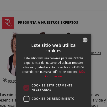
página
PREGUNTA A NUESTROS EXPERTOS
Este sitio web utiliza
cookies
SPANISH
Conócelos
Este sitio web usa cookies para mejorar la
ENGLISH
experiencia del usuario. Al utilizar nuestro
sitio web, usted acepta todas las cookies de
CATALAN
acuerdo con nuestra Política de cookies.
Más
información
93.302.73.63 |
Contactar
COOKIES ESTRICTAMENTE
NECESARIAS
Las cámaras de fotos son aún hoy en día herramientas
COOKIES DE RENDIMIENTO
esenciales para capturar momentos especiales de la vida y
expresar nuestra creatividad. Las hay de muchos tipos,