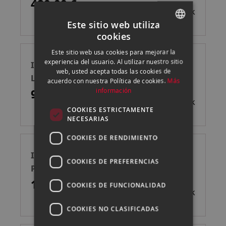
480,00 €
Sin stock
Este sitio web utiliza
cookies
SPANISH
Este sitio web usa cookies para mejorar la
ENGLISH
experiencia del usuario. Al utilizar nuestro sitio
INSTA360 CARCASA ONE RS 4K BOOST
web, usted acepta todas las cookies de
CATALAN
LENS
acuerdo con nuestra Política de cookies.
Más
información
95,00 €
Sin stock
COOKIES ESTRICTAMENTE
NECESARIAS
COOKIES DE RENDIMIENTO
INSTA360 ESTUCHE DE BUCEO INVISIBLE
COOKIES DE PREFERENCIAS
P/X4
151,90 €
COOKIES DE FUNCIONALIDAD
Sin stock
COOKIES NO CLASIFICADAS