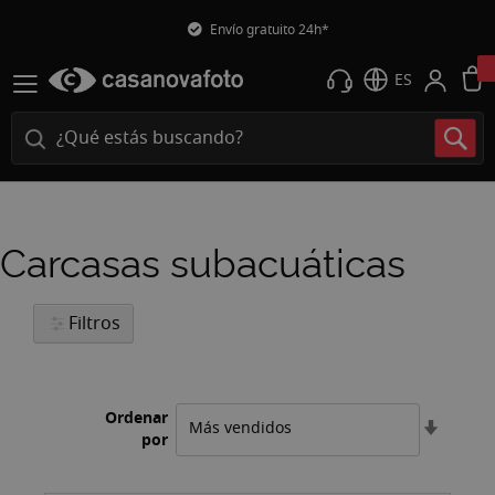
Envío gratuito 24h*
ES
Carcasas subacuáticas
Filtros
Ordenar
Fijar
por
Direcci
Ascend