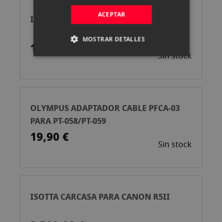
ACEPTAR
ISOTTA OM-5/OM-5 II CARCASA
MOSTRAR DETALLES
1.690,00 €
Sin stock
OLYMPUS ADAPTADOR CABLE PFCA-03
PARA PT-058/PT-059
19,90 €
Sin stock
ISOTTA CARCASA PARA CANON R5II