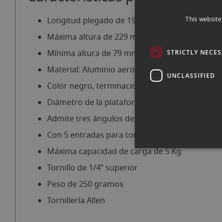
Longitud plegado de 192 mm
This website
Máxima altura de 229 mm
Mínima altura de 79 mm
STRICTLY NECE
Material: Aluminio aeronáutico 7075
UNCLASSIFIED
Color negro, terminaciones en aluminio
Diámetro de la plataforma superior de 30mm
Admite tres ángulos de las patas 35º, 55º y 85
Con 5 entradas para tornillo de 1/4 en cada pa
Máxima capacidad de carga de 5 Kg
Tornillo de 1/4″ superior
Peso de 250 gramos
Tornillería Allen