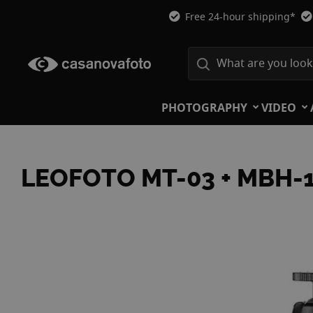
Free 24-hour shipping*
PHOTOGRAPHY
VIDEO
LEOFOTO MT-03 + MBH-1
Skip
to
the
end
of
the
images