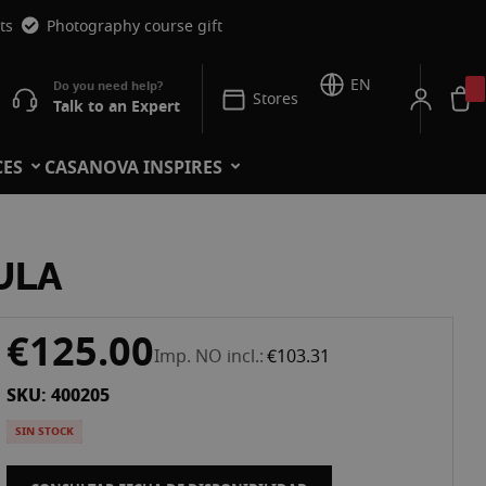
ts
Photography course gift
EN
Stores
Talk to an Expert
CES
CASANOVA INSPIRES
ULA
€125.00
Imp. NO incl.
€103.31
SKU: 400205
SIN STOCK