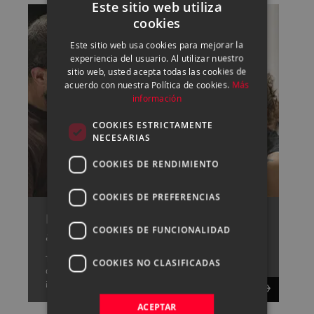
Este sitio web utiliza
cookies
SPANISH
Este sitio web usa cookies para mejorar la
ENGLISH
experiencia del usuario. Al utilizar nuestro
sitio web, usted acepta todas las cookies de
CATALAN
acuerdo con nuestra Política de cookies.
Más
información
COOKIES ESTRICTAMENTE
NECESARIAS
COOKIES DE RENDIMIENTO
COOKIES DE PREFERENCIAS
Pide cita con uno de nuestros
COOKIES DE FUNCIONALIDAD
asesores
Tenemos un gran equipo capaz de resolver cualquier
COOKIES NO CLASIFICADAS
duda que tengas sobre fotografía y vídeo,
¡consúltanos!.
ACEPTAR