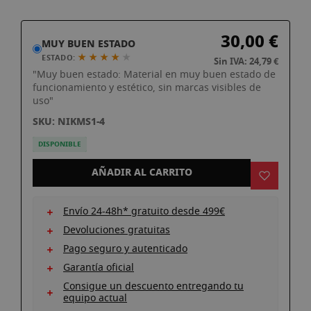
imágenes
Saltar
30,00 €
al
MUY BUEN ESTADO
comienzo
★ ★ ★ ★
★
ESTADO:
Sin IVA: 24,79 €
de
"Muy buen estado: Material en muy buen estado de
la
funcionamiento y estético, sin marcas visibles de
uso"
galería
de
SKU: NIKMS1-4
imágenes
DISPONIBLE
AÑADIR AL CARRITO
Envío 24-48h* gratuito desde 499€
Devoluciones gratuitas
Pago seguro y autenticado
Garantía oficial
Consigue un descuento entregando tu
equipo actual