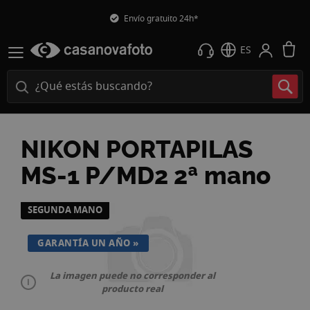
Envío gratuito 24h*
M
ES
NIKON PORTAPILAS
MS-1 P/MD2 2ª mano
Saltar
SEGUNDA MANO
al
final
GARANTÍA UN AÑO
de
la
La imagen puede no corresponder al
galería
producto real
de