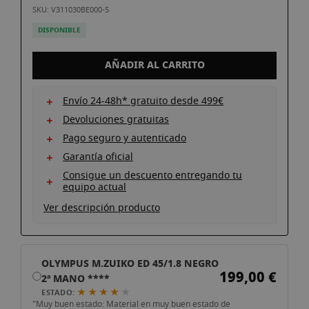
galería
SKU: V311030BE000-5
de
DISPONIBLE
imágenes
AÑADIR AL CARRITO
Envío 24-48h* gratuito desde 499€
Devoluciones gratuitas
Pago seguro y autenticado
Garantía oficial
Consigue un descuento entregando tu
equipo actual
Ver descripción producto
OLYMPUS M.ZUIKO ED 45/1.8 NEGRO
199,00 €
2ª MANO ****
★ ★ ★ ★
★
ESTADO:
"Muy buen estado: Material en muy buen estado de