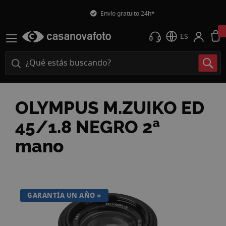
Envío gratuito 24h*
ES
OLYMPUS M.ZUIKO ED
45/1.8 NEGRO 2ª
mano
Saltar
al
final
GARANTÍA UN AÑO
de
la