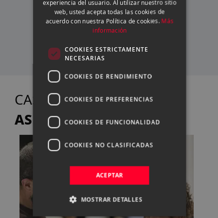
experiencia del usuario. Al utilizar nuestro sitio
web, usted acepta todas las cookies de
CATALAN
acuerdo con nuestra Política de cookies.
Más
SERVICIO TÉCNICO
información
PROPIO
COOKIES ESTRICTAMENTE
NECESARIAS
COOKIES DE RENDIMIENTO
TE
CASANOVA FOTO
COOKIES DE PREFERENCIAS
ASESORA
COOKIES DE FUNCIONALIDAD
COOKIES NO CLASIFICADAS
ACEPTAR
MOSTRAR DETALLES