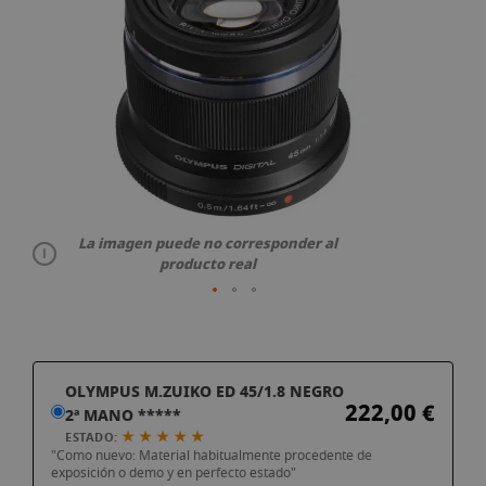
galería
de
imágenes
La imagen puede no corresponder al
producto real
Saltar
OLYMPUS M.ZUIKO ED 45/1.8 NEGRO
al
222,00 €
2ª MANO *****
comienzo
★ ★ ★ ★ ★
ESTADO:
de
"Como nuevo: Material habitualmente procedente de
la
exposición o demo y en perfecto estado"