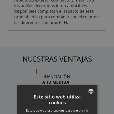
rápido. Su exterior compacto y metálico y
los anillos decorados intercambiables
disponibles completan el aspecto de este
gran objetivo para combinar con el color de
las diferentes cámaras PEN.
NUESTRAS VENTAJAS
FINANCIACIÓN
A TU MEDIDA
Este sitio web utiliza
cookies
ASESORAMIENTO
SPANISH
PERSONALIZADO
Este sitio web usa cookies para mejorar la
ENGLISH