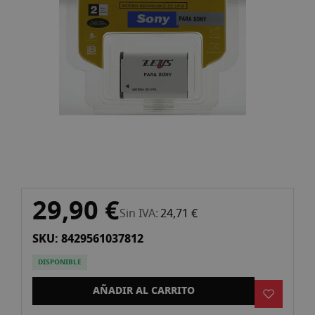
imágenes
Saltar
29,90 €
al
Sin IVA
24,71 €
comienzo
SKU: 8429561037812
de
la
DISPONIBLE
galería
de
AÑADIR AL CARRITO
imágenes