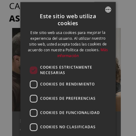
TE
CASANOVA FOTO
ASESORA
Este sitio web utiliza
cookies
SPANISH
Este sitio web usa cookies para mejorar la
ENGLISH
experiencia del usuario. Al utilizar nuestro
sitio web, usted acepta todas las cookies de
CATALAN
acuerdo con nuestra Política de cookies.
Más
información
COOKIES ESTRICTAMENTE
NECESARIAS
COOKIES DE RENDIMIENTO
COOKIES DE PREFERENCIAS
COOKIES DE FUNCIONALIDAD
Pide cita con uno de nuestros
COOKIES NO CLASIFICADAS
asesores