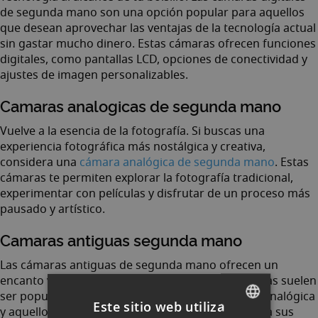
de segunda mano son una opción popular para aquellos
que desean aprovechar las ventajas de la tecnología actual
sin gastar mucho dinero. Estas cámaras ofrecen funciones
digitales, como pantallas LCD, opciones de conectividad y
ajustes de imagen personalizables.
Camaras analogicas de segunda mano
Vuelve a la esencia de la fotografía. Si buscas una
experiencia fotográfica más nostálgica y creativa,
considera una
cámara analógica de segunda mano
. Estas
cámaras te permiten explorar la fotografía tradicional,
experimentar con películas y disfrutar de un proceso más
pausado y artístico.
Camaras antiguas segunda mano
Las cámaras antiguas de segunda mano ofrecen un
encanto vintage y una estética única. Estas cámaras suelen
ser populares entre los amantes de la fotografía analógica
Este sitio web utiliza
y aquellos que buscan agregar un toque especial a sus