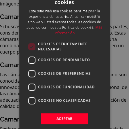
cookies
imágenes.
SPANISH
Este sitio web usa cookies para mejorar la
ENGLISH
Camaras compactas segunda mano
experiencia del usuario. Al utilizar nuestro
sitio web, usted acepta todas las cookies de
CATALAN
Si buscas una cámara fácil de llevar contigo a todas partes,
acuerdo con nuestra Política de cookies.
Más
considera una cámara compacta de segunda mano. Estas
información
cámaras suelen ser livianas, compactas y ofrecen una
COOKIES ESTRICTAMENTE
combinación de calidad de imagen y funcionalidad en un
NECESARIAS
cuerpo pequeño.
COOKIES DE RENDIMIENTO
Camaras mirrorless segunda mano
COOKIES DE PREFERENCIAS
Las cámaras sin espejo (mirrorless) de segunda mano son
conocidas por su diseño compacto y su enfoque
innovador. Estas cámaras eliminan el espejo tradicional de
COOKIES DE FUNCIONALIDAD
las cámaras réflex, lo que las hace más livianas y
adecuadas para aquellos que buscan una combinación de
COOKIES NO CLASIFICADAS
calidad de imagen y portabilidad.
ACEPTAR
Camaras submarinas segunda mano