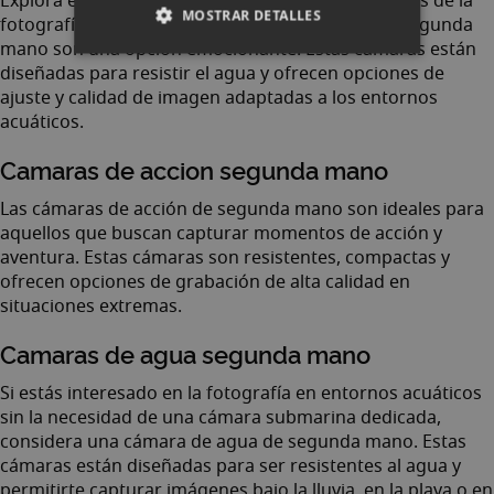
Explora el mundo bajo el agua. Para los entusiastas de la
MOSTRAR DETALLES
fotografía acuática, las cámaras submarinas de segunda
mano son una opción emocionante. Estas cámaras están
diseñadas para resistir el agua y ofrecen opciones de
ajuste y calidad de imagen adaptadas a los entornos
acuáticos.
Camaras de accion segunda mano
Las cámaras de acción de segunda mano son ideales para
aquellos que buscan capturar momentos de acción y
aventura. Estas cámaras son resistentes, compactas y
ofrecen opciones de grabación de alta calidad en
situaciones extremas.
Camaras de agua segunda mano
Si estás interesado en la fotografía en entornos acuáticos
sin la necesidad de una cámara submarina dedicada,
considera una cámara de agua de segunda mano. Estas
cámaras están diseñadas para ser resistentes al agua y
permitirte capturar imágenes bajo la lluvia, en la playa o en