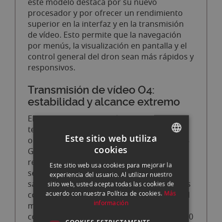
este modelo destaca por su nuevo
procesador y por ofrecer un rendimiento
superior en la interfaz y en la transmisión
de vídeo. Esto permite que la navegación
por menús, la visualización en pantalla y el
control general del dron sean más rápidos y
responsivos.
Transmisión de vídeo O4:
estabilidad y alcance extremo
El sistema de transmisión DJI O4 incorpora
tecnología de última generación capaz de
Este sitio web utiliza
operar en las bandas 2.4 GHz, 5.1 GHz y 5.8
cookies
GHz, lo que proporciona al DJI RC 2 una
SPANISH
resistencia superior a interferencias y una
Este sitio web usa cookies para mejorar la
ENGLISH
señal más limpia incluso en entornos
experiencia del usuario. Al utilizar nuestro
saturados. Cuando se utiliza junto a drones
sitio web, usted acepta todas las cookies de
CATALAN
acuerdo con nuestra Política de cookies.
Más
compatibles con O4 —como el DJI Air 3— el
información
mando puede ofrecer una imagen nítida,
con baja latencia y un alcance máximo de 20
COOKIES ESTRICTAMENTE