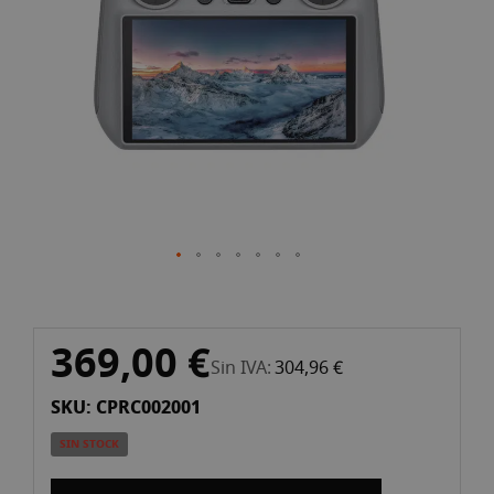
imágenes
Saltar
369,00 €
al
Sin IVA
304,96 €
comienzo
SKU: CPRC002001
de
la
SIN STOCK
galería
de