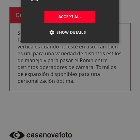
Descripción
ACCEPT ALL
Sujeta el Ronin-M o el Ronin-MX más
SHOW DETAILS
fácilmente y apóyalo en superficies
verticales cuando no esté en uso. También
es útil para una variedad de distintos estilos
de manejo y para pasar el Ronin entre
distintos operadores de cámara. Tornillos
de expansión disponibles para una
personalización óptima.