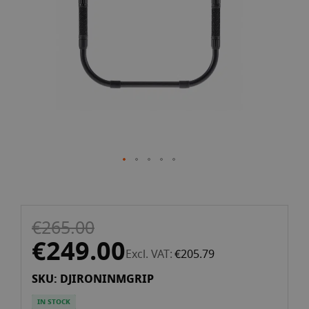
gallery
Skip
€265.00
to
the
€249.00
Excl. VAT
€205.79
beginning
of
SKU: DJIRONINMGRIP
the
images
IN STOCK