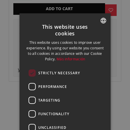
gallery
ADD TO CART
Envío 24-48h* gratuito desde 499€
This website uses
Devoluciones gratuitas
cookies
SPANISH
Pago seguro y autenticado
This website uses cookies to improve user
ENGLISH
Garantía oficial
experience. By using our website you consent
to all cookies in accordance with our Cookie
CATALAN
Consigue un descuento entregando tu
Policy.
Más información
equipo actual
Ver descripción producto
STRICTLY NECESSARY
PERFORMANCE
TARGETING
FUNCTIONALITY
Pregunta a nuestros expertos
93 302 73 63 |
Contactar
UNCLASSIFIED