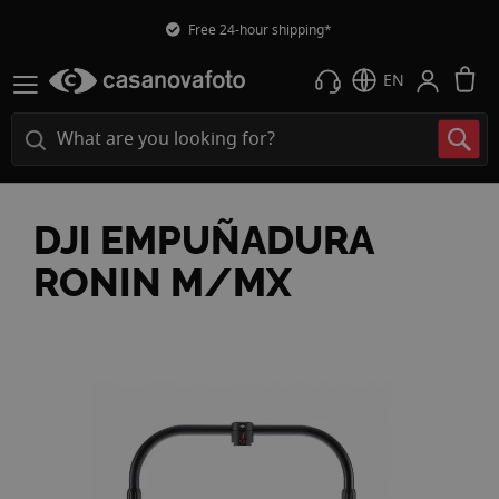
Free 24-hour shipping*
M
EN
DJI EMPUÑADURA
RONIN M/MX
Skip
to
the
end
of
the
images