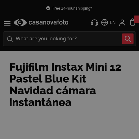
Free 24-hour shipping*
EN
Fujifilm Instax Mini 12
Pastel Blue Kit
Navidad cámara
instantánea
Skip
to
the
end