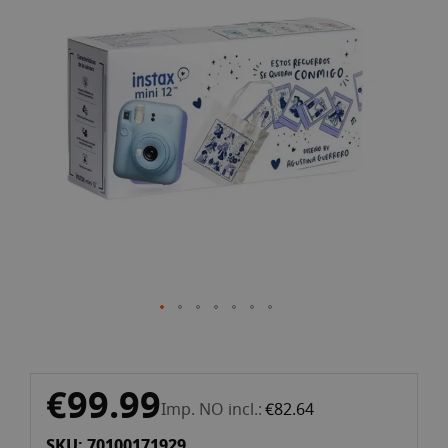
of
the
images
gallery
Skip
€99.99
to
Imp. NO incl.
€82.64
the
SKU: 70100171929