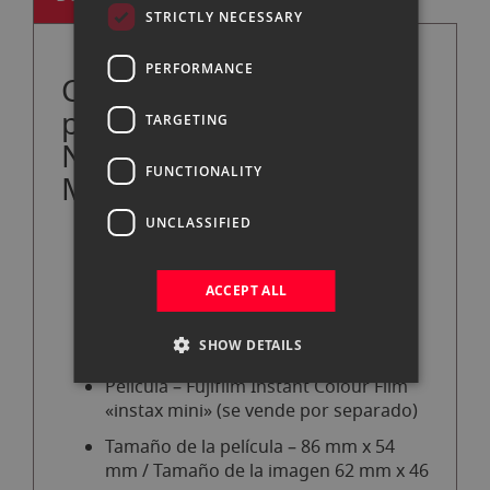
STRICTLY NECESSARY
PERFORMANCE
Características
principales del kit de
TARGETING
Navidad Fujifilm Instax
FUNCTIONALITY
Mini 12 Pastel Blue
UNCLASSIFIED
Cámara analógica impresión
instantánea
ACCEPT ALL
Disponible en 5 colores diferentes:
Pastel Blue / Mint green / Clay White /
SHOW DETAILS
Lilac Purple / Bloddon Pink
Película – Fujifilm Instant Colour Film
«instax mini» (se vende por separado)
Tamaño de la película – 86 mm x 54
mm / Tamaño de la imagen 62 mm x 46