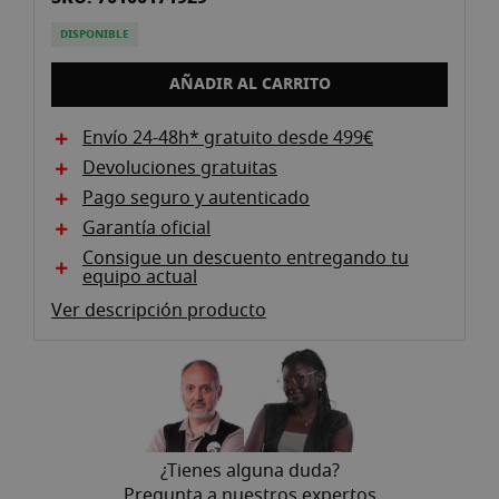
beginning
of
DISPONIBLE
the
images
AÑADIR AL CARRITO
gallery
Envío 24-48h* gratuito desde 499€
Devoluciones gratuitas
Pago seguro y autenticado
Garantía oficial
Consigue un descuento entregando tu
equipo actual
Ver descripción producto
¿Tienes alguna duda?
Pregunta a nuestros expertos