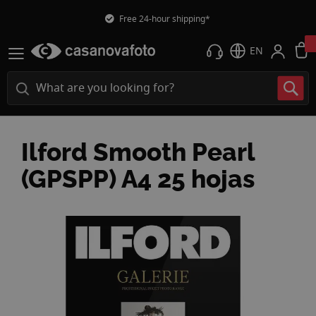
Free 24-hour shipping*
EN
Ilford Smooth Pearl
(GPSPP) A4 25 hojas
Skip
to
the
end
of
the
images