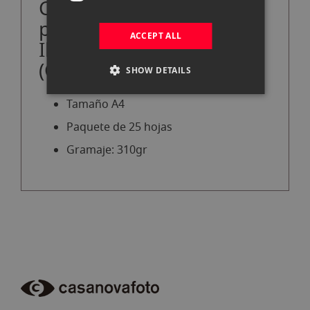
Características
principales del papel
ACCEPT ALL
Ilford Smooth Pearl
(GPSPP) A4 25 hojas
SHOW DETAILS
Tamaño A4
Paquete de 25 hojas
Gramaje: 310gr