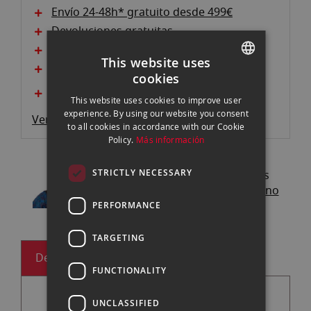
Envío 24-48h* gratuito desde 499€
Devoluciones gratuitas
Pago seguro y autenticado
This website uses
Garantía oficial
cookies
SPANISH
Consigue un descuento entregando tu
equipo actual
This website uses cookies to improve user
ENGLISH
experience. By using our website you consent
Ver descripción producto
to all cookies in accordance with our Cookie
CATALAN
Policy.
Más información
¿Tienes alguna duda?
STRICTLY NECESSARY
Pregunta a nuestros expertos
Chat
.
Whatsapp
·
Email
·
Teléfono
PERFORMANCE
TARGETING
Descripción
Especificaciones
FUNCTIONALITY
UNCLASSIFIED