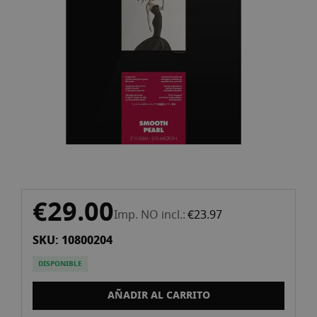
gallery
Skip
€29.00
to
Imp. NO incl.
€23.97
the
SKU: 10800204
beginning
of
DISPONIBLE
the
images
AÑADIR AL CARRITO
gallery