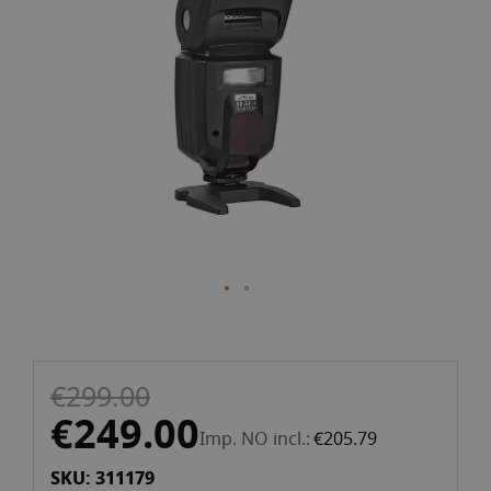
images
gallery
Skip
€299.00
to
the
€249.00
Imp. NO incl.
€205.79
beginning
of
SKU: 311179