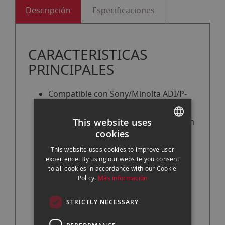
Descripción
Especificaciones
CARACTERISTICAS
PRINCIPALES
Compatible con Sony/Minolta ADI/P-
TTL
Número guía: 190' a ISO 100 y 105 mm
This website uses
cookies
Rango de zoom: 24-105 mm (18 mm
SPANISH
con panel)
This website uses cookies to improve user
ENGLISH
experience. By using our website you consent
Se inclina de -7 a 90°
to all cookies in accordance with our Cookie
CATALAN
Policy.
Más información
Gira a la derecha 120° y a la izquierda
180°
STRICTLY NECESSARY
Funcionalidad TTL maestro/esclavo
inalámbrico