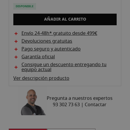
the
images
DISPONIBLE
gallery
AÑADIR AL CARRITO
Envío 24-48h* gratuito desde 499€
Devoluciones gratuitas
Pago seguro y autenticado
Garantía oficial
Consigue un descuento entregando tu
equipo actual
Ver descripción producto
Pregunta a nuestros expertos
93 302 73 63 |
Contactar