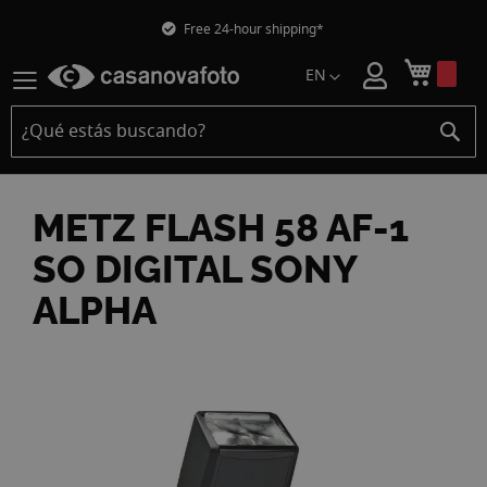
Free 24-hour shipping*
Mi car
EN
METZ FLASH 58 AF-1
SO DIGITAL SONY
ALPHA
Skip
to
the
end
of
the