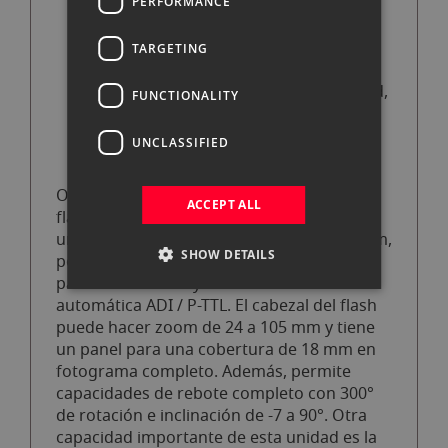
PERFORMANCE
Modo de flash estroboscópico
TARGETING
Tiempo de reciclaje: 0,1-5 segundos
Sincronización lenta, de alta velocidad,
FUNCTIONALITY
de 1.ª y 2.ª cortinilla
UNCLASSIFIED
Funciona con 4 pilas AA
Obtén mucha potencia en tu sujeto con el
ACCEPT ALL
flash digital mecablitz 58 AF-1 de Metz. Con
un número guía de 190' a ISO 100 y 105 mm,
SHOW DETAILS
podrá iluminar la escena y está diseñado
para cámaras Sony/Minolta con medición
automática ADI / P-TTL. El cabezal del flash
puede hacer zoom de 24 a 105 mm y tiene
un panel para una cobertura de 18 mm en
fotograma completo. Además, permite
capacidades de rebote completo con 300°
de rotación e inclinación de -7 a 90°. Otra
capacidad importante de esta unidad es la