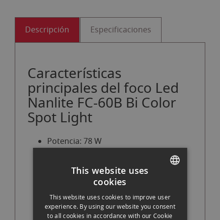
Descripción
Especificaciones
Características
principales del foco Led
Nanlite FC-60B Bi Color
Spot Light
Potencia: 78 W
Lumens: 12510 lux
This website uses
Rango de temperatura de color:
cookies
2700K-6500K
SPANISH
This website uses cookies to improve user
Múltiples métodos de control
ENGLISH
experience. By using our website you consent
12 efectos especiales incorporados
to all cookies in accordance with our Cookie
CATALAN