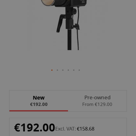
gallery
Skip
New
Pre-owned
to
€192.00
From €129.00
the
beginning
of
€192.00
the
Excl. VAT
€158.68
images