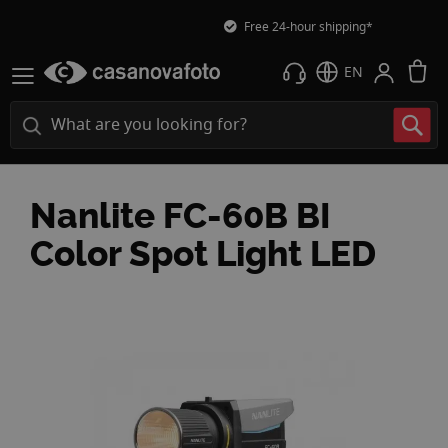
Free 24-hour shipping*
M
EN
Nanlite FC-60B BI
Color Spot Light LED
Skip
to
the
end
of
the
images