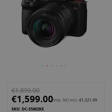
images
gallery
Skip
€1,899.00
to
the
€1,599.00
Imp. NO incl.
€1,321.49
beginning
of
SKU: DC-S5M2KE