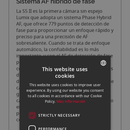
Sistema AF híbrido de fase
La S5 II es la primera cámara sin espejo
Lumix que adopta un sistema Phase Hybrid
AF, que ofrece 779 puntos de detección de
fase para proporcionar un enfoque rápido y
preciso para una precisión de AF
sobresaliente. Cuando se trata de enfoque
automático, la confiabilidad es lo más
importante, y con el AF de detección de fase
puede complementar y seguir
completamente al sujeto en seis situaciones
This website uses
diferentes que hasta ahora habían sido un
cookies
SPANISH
desafío para los sistemas convencionales de
This website uses cookies to improve user
capturar. Ya sea tomando fotografías o
ENGLISH
experience. By using our website you consent
grabando videos, esto significa que el S5 II
to all cookies in accordance with our Cookie
CATALAN
captura persistentemente al sujeto deseado
Policy.
Más información
en escenas difíciles que involucran a varias
personas en entornos con poca luz o a
STRICTLY NECESSARY
contraluz.
PERFORMANCE