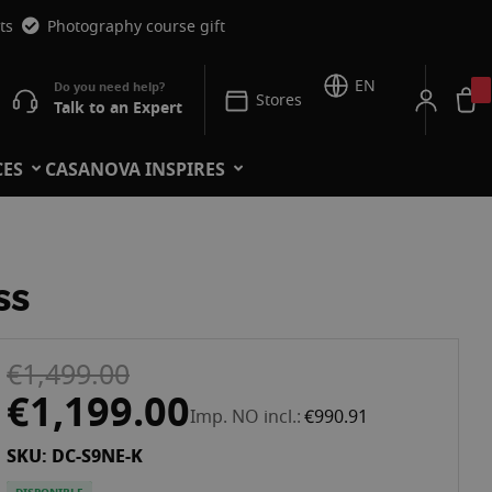
ts
Photography course gift
EN
Stores
Talk to an Expert
CES
CASANOVA INSPIRES
ss
€1,499.00
€1,199.00
Imp. NO incl.
€990.91
SKU: DC-S9NE-K