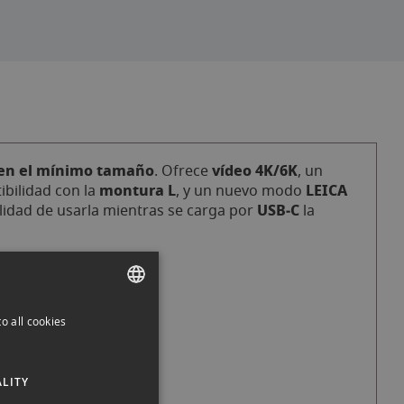
en el mínimo tamaño
vídeo 4K/6K
. Ofrece
, un
montura L
LEICA
ibilidad con la
, y un nuevo modo
USB‑C
ilidad de usarla mientras se carga por
la
o all cookies
SPANISH
ENGLISH
LITY
CATALAN