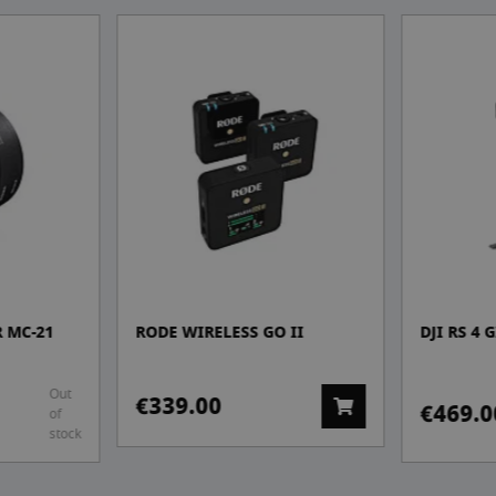
 MC-21
RODE WIRELESS GO II
DJI RS 4 
Out
€339.00
€469.0
of
stock