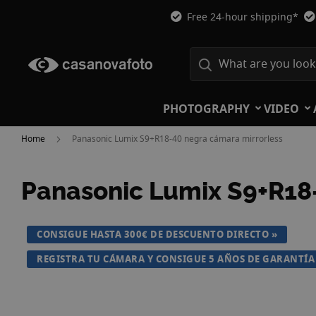
Free 24-hour shipping*
PHOTOGRAPHY
VIDEO
Home
Panasonic Lumix S9+R18-40 negra cámara mirrorless
Panasonic Lumix S9+R18
Skip
CONSIGUE HASTA 300€ DE DESCUENTO DIRECTO
to
the
REGISTRA TU CÁMARA Y CONSIGUE 5 AÑOS DE GARANTÍA
end
of
the