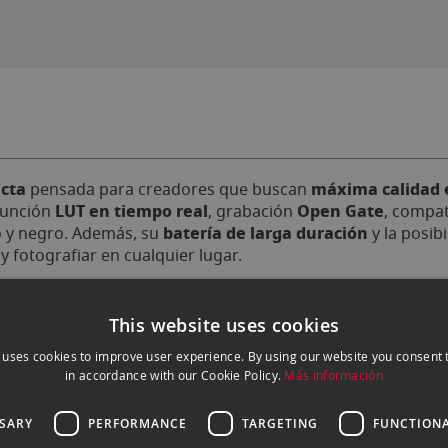
acta
máxima calidad 
pensada para creadores que buscan
LUT en tiempo real
Open Gate
 función
, grabación
, compat
batería de larga duración
o y negro. Además, su
y la posib
y fotografiar en cualquier lugar.
This website uses cookies
 uses cookies to improve user experience. By using our website you consent t
in accordance with our Cookie Policy.
Más información
SSARY
PERFORMANCE
TARGETING
FUNCTIONA