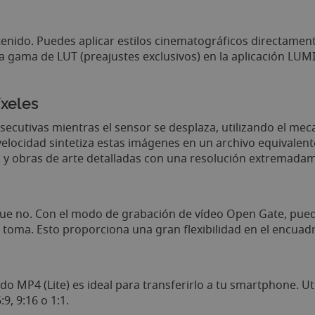
nido. Puedes aplicar estilos cinematográficos directamente
gama de LUT (preajustes exclusivos) en la aplicación LUMIX 
íxeles
utivas mientras el sensor se desplaza, utilizando el meca
 velocidad sintetiza estas imágenes en un archivo equivalente
 y obras de arte detalladas con una resolución extremadame
que no. Con el modo de grabación de vídeo Open Gate, puedes
a toma. Esto proporciona una gran flexibilidad en el encuad
o MP4 (Lite) es ideal para transferirlo a tu smartphone. Uti
9, 9:16 o 1:1.