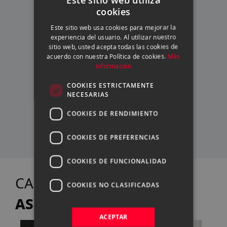
FINANCIACIÓN
cookies
A TU MEDIDA
SPANISH
Este sitio web usa cookies para mejorar la
ENGLISH
experiencia del usuario. Al utilizar nuestro
sitio web, usted acepta todas las cookies de
CATALAN
acuerdo con nuestra Política de cookies.
ASESORAMIENTO
Más
información
PERSONALIZADO
COOKIES ESTRICTAMENTE
NECESARIAS
SERVICIO TÉCNICO
COOKIES DE RENDIMIENTO
PROPIO
COOKIES DE PREFERENCIAS
COOKIES DE FUNCIONALIDAD
TE
CASANOVA FOTO
COOKIES NO CLASIFICADAS
ASESORA
ACEPTAR