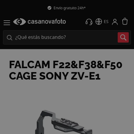
Envío gratuito 24h*
M
ES
FALCAM F22&F38&F50
CAGE SONY ZV-E1
Saltar
al
final
de
la
galería
de