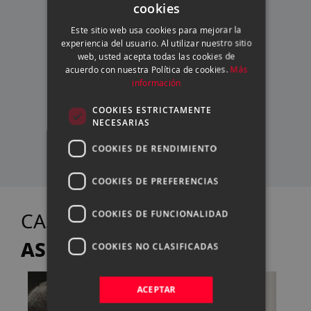
cookies
SPANISH
Este sitio web usa cookies para mejorar la
ENGLISH
experiencia del usuario. Al utilizar nuestro sitio
ASESORAMIENTO
web, usted acepta todas las cookies de
CATALAN
PERSONALIZADO
acuerdo con nuestra Política de cookies.
Más
información
COOKIES ESTRICTAMENTE
SERVICIO TÉCNICO
NECESARIAS
PROPIO
COOKIES DE RENDIMIENTO
COOKIES DE PREFERENCIAS
TE
CASANOVA FOTO
COOKIES DE FUNCIONALIDAD
ASESORA
COOKIES NO CLASIFICADAS
ACEPTAR