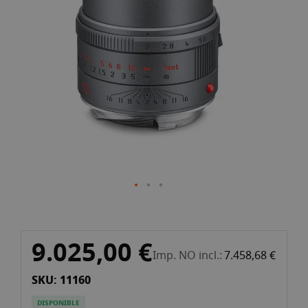
galería
de
imágenes
Saltar
9.025,00 €
al
Imp. NO incl.
7.458,68 €
comienzo
SKU: 11160
de
la
DISPONIBLE