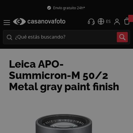
Envío gratuito 24h*
ES
Leica APO-
Summicron-M 50/2
Metal gray paint finish
Saltar
al
final
de
la