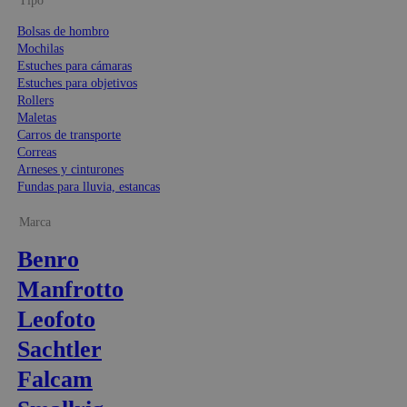
Tipo
Bolsas de hombro
Mochilas
Estuches para cámaras
Estuches para objetivos
Rollers
Maletas
Carros de transporte
Correas
Arneses y cinturones
Fundas para lluvia, estancas
Marca
Benro
Manfrotto
Leofoto
Sachtler
Falcam