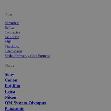
Tipo
Mirrorless
Reflex
Compactas
De Acción
360º
Timelapse
Telemétricas
Medio Formato y Gran Formato
Marca
Sony
Canon
Fujifilm
Leica
Nikon
OM System Olympus
Panasonic