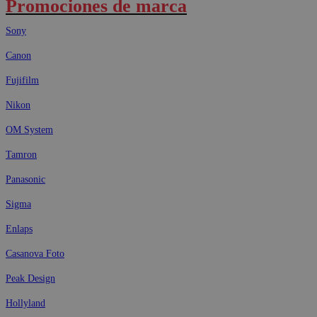
Promociones de marca
Sony
Canon
Fujifilm
Nikon
OM System
Tamron
Panasonic
Sigma
Enlaps
Casanova Foto
Peak Design
Hollyland