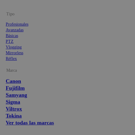
Tipo
Profesionales
Avanzadas
Básicas
PTZ
Vlogging
Mirrorless
Réflex
Marca
Canon
Fujifilm
Samyang
Sigma
Viltrox
Tokina
Ver todas las marcas