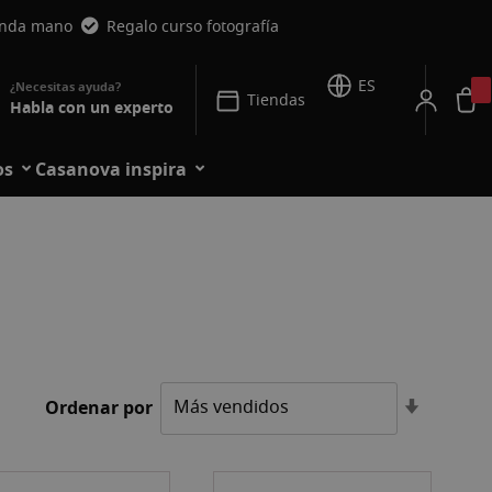
unda mano
Regalo curso fotografía
ES
Tiendas
Habla con un experto
os
Casanova inspira
Fijar
Ordenar por
Direcció
Ascende