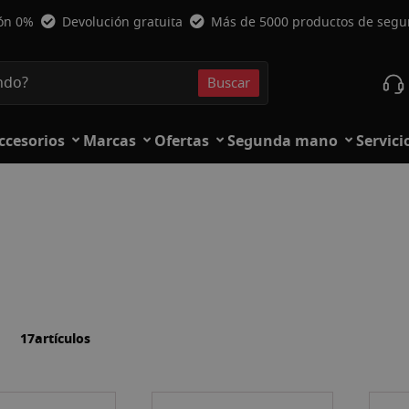
ión 0%
Devolución gratuita
Más de 5000 productos de seg
Buscar
Buscar
ccesorios
Marcas
Ofertas
Segunda mano
Servici
la
ista
17
artículos