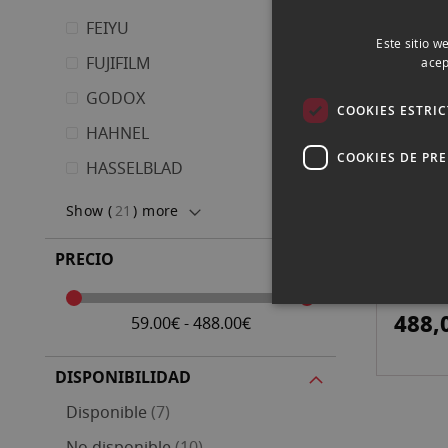
FEIYU
Este sitio w
FUJIFILM
acep
CANON
GODOX
COOKIES ESTRI
A60 P/
HAHNEL
389,
COOKIES DE PR
HASSELBLAD
Show (
21
) more
PRECIO
CANON
BATER
488,
59.00€ - 488.00€
DISPONIBILIDAD
artículos
Disponible
7
artículos