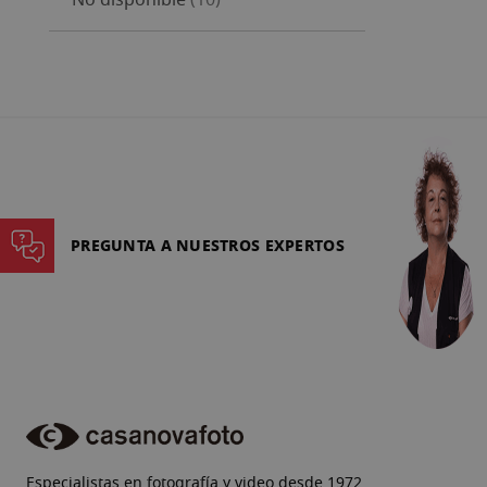
No disponible
10
PREGUNTA A NUESTROS EXPERTOS
Especialistas en fotografía y video desde 1972.