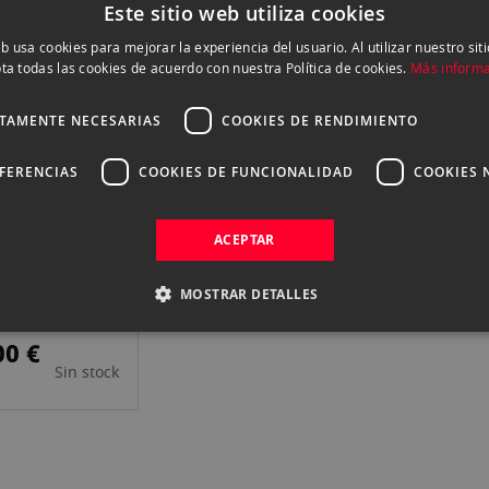
Sin stock
Sin stock
Este sitio web utiliza cookies
eb usa cookies para mejorar la experiencia del usuario. Al utilizar nuestro sit
ta todas las cookies de acuerdo con nuestra Política de cookies.
Más inform
 BATERIA BP-
CANON BATERIA BP-
CA
CTAMENTE NECESARIAS
COOKIES DE RENDIMIENTO
C300 MKII
828
BA
00 €
159,00 €
14
EFERENCIAS
COOKIES DE FUNCIONALIDAD
COOKIES 
Sin stock
Sin stock
ACEPTAR
 BP-A60N
MOSTRAR DETALLES
ÍA
00 €
Sin stock