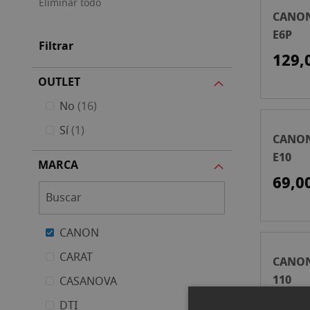
Eliminar todo
CANON
E6P
Filtrar
129,
OUTLET
artículos
No
16
artículo
Sí
1
CANON
E10
MARCA
69,0
CANON
CARAT
CANON
110
CASANOVA
65,0
DTI