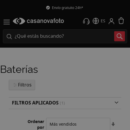
Envío gratuito 24h*
M
ES
Baterías
Filtros
FILTROS APLICADOS
Ordenar
Fijar
por
Direcci