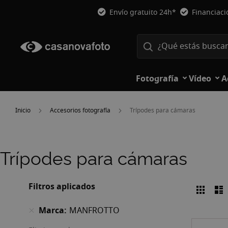
Envío gratuito 24h*
Financiac
Fotografía
Vídeo
A
Inicio
Accesorios fotografía
Trípodes para cámaras
Trípodes para cámaras
Filtros aplicados
Parril
L
Ver
como
Marca
MANFROTTO