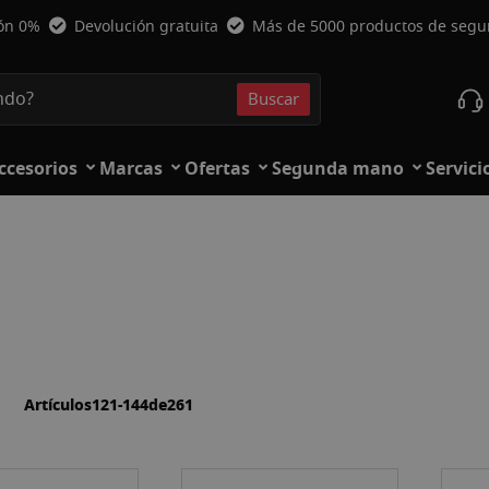
ión 0%
Devolución gratuita
Más de 5000 productos de seg
Buscar
Buscar
ccesorios
Marcas
Ofertas
Segunda mano
Servici
la
ista
Artículos
121
-
144
de
261