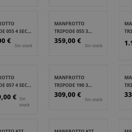
ROTTO
MANFROTTO
MA
E 055 4 SECC
TRIPODE 055 3
TRI
 DE CARBONO
SECC.ALUMINIO
FI
00 €
359,00 €
1.
Sin stock
Sin stock
ROTTO
MANFROTTO
MA
E 057 4 SECC
TRIPODE 190 3
TR
.CARBONO
SECC.ALUMINIO
SE
309,00 €
33
9,00 €
Sin
Sin stock
stock
OTTO KIT
MANFROTTO KIT
MA