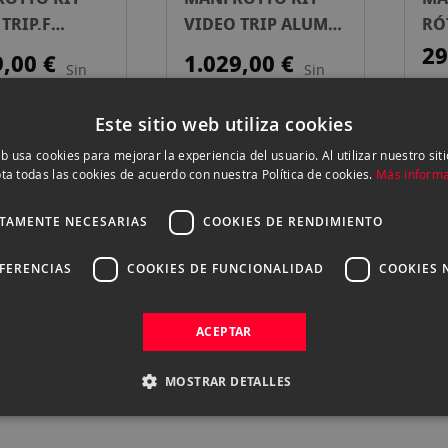
TRIP.F
VIDEO TRIP ALUM
RÓ
 MDEVE
546GB+ROTULA
MV
29
9,00 €
1.029,00 €
Sin
Sin
3K+ROTULA
502A
ZA
stock
stock
Este sitio web utiliza cookies
eb usa cookies para mejorar la experiencia del usuario. Al utilizar nuestro sit
ta todas las cookies de acuerdo con nuestra Política de cookies.
Más inform
gina
Página
Página
Página
Página
Actualmente estás leyendo página
Página
Página
Página
Página
Página
Página
Siguiente
2
3
4
5
6
7
8
9
10
11
CTAMENTE NECESARIAS
COOKIES DE RENDIMIENTO
EFERENCIAS
COOKIES DE FUNCIONALIDAD
COOKIES 
ACEPTAR
MOSTRAR DETALLES