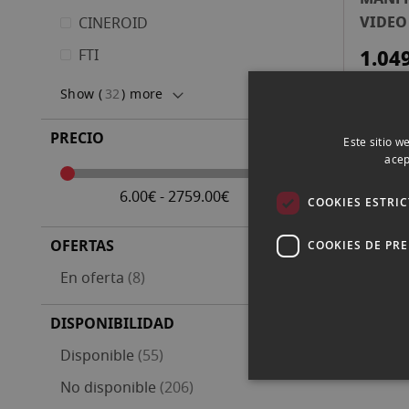
VIDEO 
CINEROID
CARBO
1.04
FTI
755CX
500AH
Show (
32
) more
PRECIO
Este sitio w
acep
Página
Página
Anterior
Pá
1
6.00€ - 2759.00€
COOKIES ESTRI
OFERTAS
COOKIES DE PR
artículos
En oferta
8
DISPONIBILIDAD
artículos
Disponible
55
artículos
No disponible
206