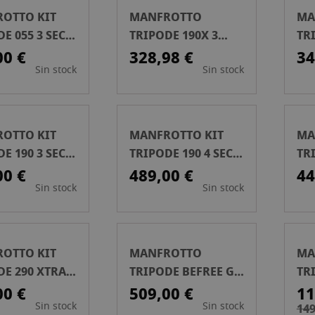
OTTO KIT
MANFROTTO
MA
E 055 3 SECC
TRIPODE 190X 3
TR
A DE
SECC + ROTULA 2
SE
00 €
328,98 €
34
Sin stock
Sin stock
ALUM
WAY FLUIDA
WA
OTTO KIT
MANFROTTO KIT
MA
E 190 3 SECC
TRIPODE 190 4 SECC
TRI
A DE
ROTULA 3
RO
00 €
489,00 €
44
Sin stock
Sin stock
ALUM
WAY.ALUM
BO
OTTO KIT
MANFROTTO
MA
DE 290 XTRA
TRIPODE BEFREE GT
TR
OLA-
XPRO TWIST LOCK
RO
00 €
509,00 €
11
Sin stock
Sin stock
INIO
CARBONO
149