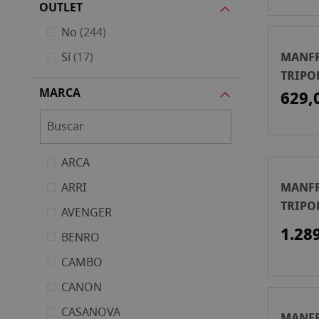
OUTLET
artículos
No
244
MANF
artículos
Sí
17
TRIPOD
MARCA
FIBRA
629,
ARCA
MANF
ARRI
TRIPOD
AVENGER
FIBRA
1.28
BENRO
CAMBO
CANON
CASANOVA
MANFR