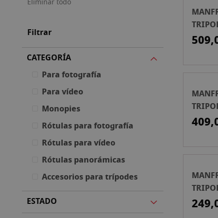
Eliminar todo
MANFR
TRIPOD
Filtrar
ROTUL
509,
BOLA.
CATEGORÍA
Para fotografía
Para vídeo
MANFR
TRIPOD
Monopies
ROTUL
409,
Rótulas para fotografía
BOLA.
Rótulas para vídeo
Rótulas panorámicas
MANFR
Accesorios para trípodes
TRIPO
ROT.B
ESTADO
249,
ALUM