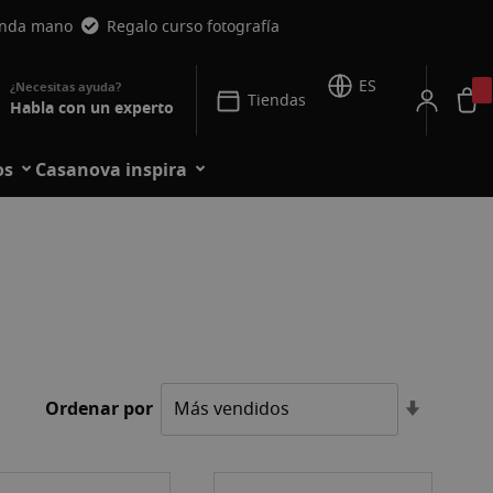
unda mano
Regalo curso fotografía
ES
Tiendas
Habla con un experto
os
Casanova inspira
Fijar
Ordenar por
Direcció
Ascende