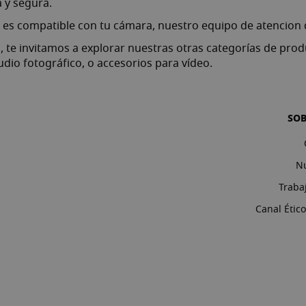
 y segura.
e es compatible con tu cámara, nuestro equipo de
atencion d
, te invitamos a explorar nuestras otras categorías de pr
udio fotográfico
,
o accesorios para vídeo
.
SO
Nu
Traba
Canal Étic