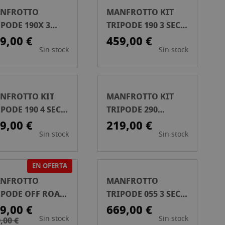
NFROTTO
MANFROTTO KIT
IPODE 190X 3
TRIPODE 190 3 SECC
CC + ROTULA 3
ROTULA 3
9,00 €
459,00 €
Sin stock
Sin stock
Y
WAY.ALUM
NFROTTO KIT
MANFROTTO KIT
PODE 190 4 SECC
TRIPODE 290
TULA DE
LIGHT+ROTULA 2
9,00 €
219,00 €
Sin stock
Sin stock
LA.ALUM
WAY VIDEO
EN OFERTA
NFROTTO
MANFROTTO
IPODE OFF ROAD
TRIPODE 055 3 SECC
JO
FIBRA DE CARBONO
9,00 €
669,00 €
Sin stock
Sin stock
,00 €