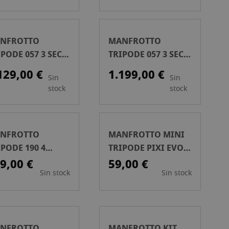
NFROTTO
MANFROTTO
PODE 057 3 SECC
TRIPODE 057 3 SECC
BRA DE CARBONO
COLUM MANIVELA
129,00 €
1.199,00 €
Sin
Sin
F.CARBONO
stock
stock
NFROTTO
MANFROTTO MINI
IPODE 190 4
TRIPODE PIXI EVO
CC.ALUMINIO
NEGRO
9,00 €
59,00 €
Sin stock
Sin stock
NFROTTO
MANFROTTO KIT