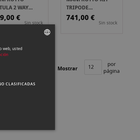
TULA 2 WAY
TRIPODE
H502AH +
MVT502AM+ROTULA
9,00 €
741,00 €
Sin stock
Sin stock
PATA 504 PLV
MVH502A
io web, usted
SPANISH
ación
ENGLISH
por
Mostrar
CATALAN
página
NO CLASIFICADAS