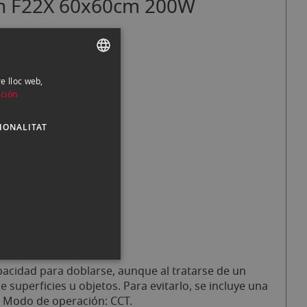
aran F22X 60x60cm 200W
re lloc web,
SPANISH
ción
ENGLISH
IONALITAT
CATALAN
pacidad para doblarse, aunque al tratarse de un
uperficies u objetos. Para evitarlo, se incluye una
e. Modo de operación: CCT.