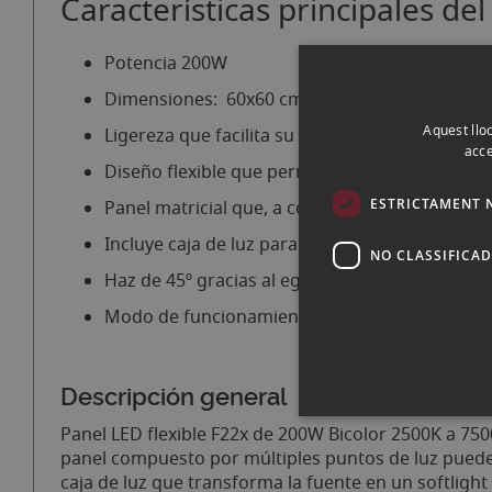
Características principales 
Potencia 200W
Dimensiones: 60x60 cm
Aquest lloc
Ligereza que facilita su transporte y montaje
acce
Diseño flexible que permite adaptarlo a distin
ESTRICTAMENT 
Panel matricial que, a corta distancia, puede
Incluye caja de luz para convertirlo en un sof
NO CLASSIFICA
Haz de 45º gracias al eggcrate incluido
Modo de funcionamiento: CCT
Descripción general
Panel LED flexible F22x de 200W Bicolor 2500K a 75
panel compuesto por múltiples puntos de luz puede 
caja de luz que transforma la fuente en un softligh