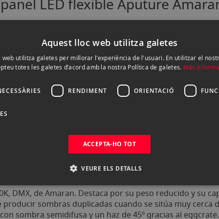
del panel LED flexible Aputure Am
Aquest lloc web utilitza galetes
 web utilitza galetes per millorar l'experiència de l'usuari. En utilitzar el nost
pteu totes les galetes d’acord amb la nostra Política de galetes.
Más informa
tas configuraciones
NECESSÀRIES
RENDIMENT
ORIENTACIÓ
FUNC
 generar multisombras
tlight con sombra semidifusa
DES
ACCEPTA-HO TOT
VEURE ELS DETALLS
00K, DMX, de Amaran. Destaca por su peso reducido y su ca
producir sombras duplicadas cuando se sitúa muy cerca de s
t con sombra semidifusa y un haz de 45º gracias al eggcrat