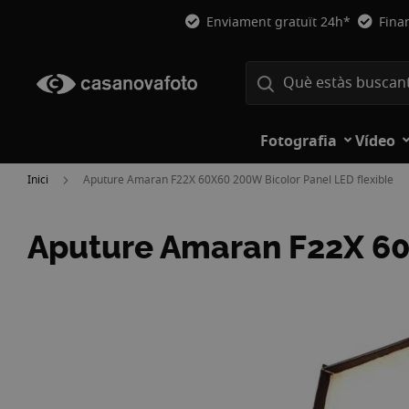
Enviament gratuït 24h*
Fina
Fotografia
Vídeo
Inici
Aputure Amaran F22X 60X60 200W Bicolor Panel LED flexible
Aputure Amaran F22X 60X
Vés
a
la
fi
de
la