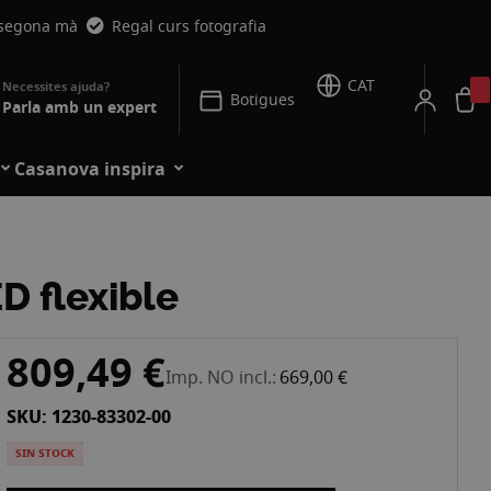
 segona mà
Regal curs fotografia
CAT
Botigues
Parla amb un expert
Casanova inspira
D flexible
809,49 €
Imp. NO incl.
669,00 €
SKU: 1230-83302-00
SIN STOCK