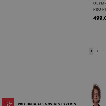
OLYMP
PRO P
499,
Pàgina
Actualment 
Pàgina
Pà
1
2
3
PREGUNTA ALS NOSTRES EXPERTS