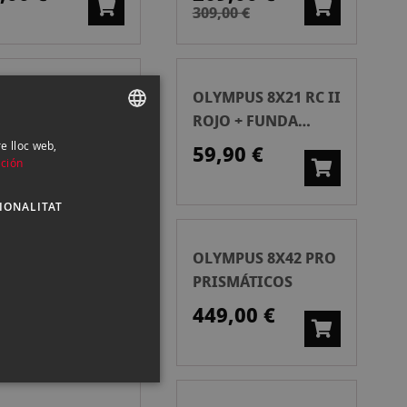
309,00 €
YMPUS 10X21 RC
OLYMPUS 8X21 RC II
 NEGRO + FUNDA
ROJO + FUNDA
ISMÁTICO
PRISMÁTICOS
re lloc web,
SPANISH
,90 €
59,90 €
ción
ENGLISH
IONALITAT
CATALAN
YMPUS 10X21 RC
OLYMPUS 8X42 PRO
 WP VERDE
PRISMÁTICOS
CURO
,90 €
449,00 €
ISMÁTICOS