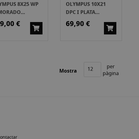
YMPUS 8X25 WP
OLYMPUS 10X21
 MORADO
DPC I PLATA
ISMÁTICOS
PRISMÁTICOS
9,00 €
69,90 €
per
Mostra
pàgina
ontactar