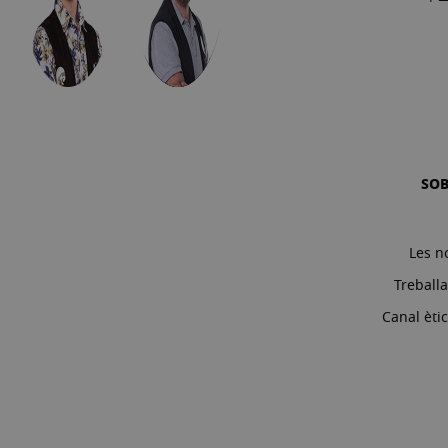
SO
Les n
Treball
Canal èti