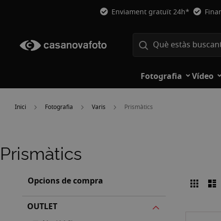
Enviament gratuït 24h*
Fina
Fotografia
Vídeo
Inici
Fotografia
Varis
Prismàtics
Prismàtics
Opcions de compra
Graell
L
Veure
com
OUTLET