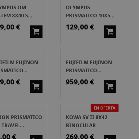
YMPUS OM
OLYMPUS
STEM 8X40 S
PRISMATICO 10X50
ISMÁTICO
S
9,00 €
129,00 €
JIFILM FUJINON
FUJIFILM FUJINON
ISMATICO
PRISMATICO
8X42
HC10X42
9,00 €
959,00 €
EN OFERTA
KON PRISMATICO
KOWA SV II 8X42
T TRAVEL
BINOCULAR
CULON T02 10X21)
,00 €
269,00 €