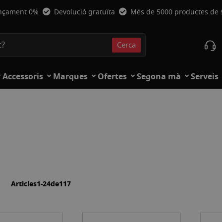
nçament 0%
Devolució gratuïta
Més de 5000 productes de
Cerca
Cerca
Accessoris
Marques
Ofertes
Segona mà
Serveis
a
lista
Articles
1
-
24
de
117