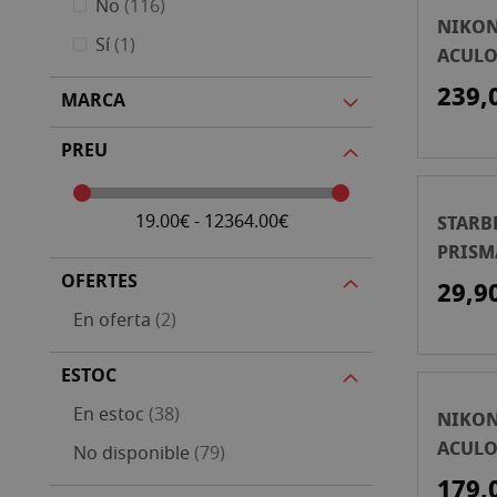
articles
No
116
NIKON
article
Sí
1
ACULO
22X50
239,
MARCA
PREU
19.00€ - 12364.00€
STARB
PRISM
7X21X
OFERTES
29,9
articles
En oferta
2
ESTOC
articles
En estoc
38
NIKON
ACULO
articles
No disponible
79
179,