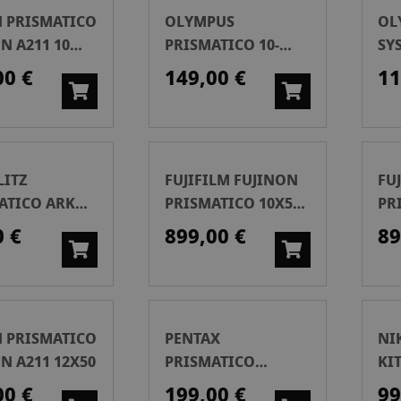
 PRISMATICO
OLYMPUS
OL
N A211 10
PRISMATICO 10-
SY
30X25 ZOOM PCI
PR
00 €
149,00 €
11
LITZ
FUJIFILM FUJINON
FU
ATICO ARKO
PRISMATICO 10X50
PR
40
FMTR-SX
HC
0 €
899,00 €
89
 PRISMATICO
PENTAX
NI
N A211 12X50
PRISMATICO
KI
PAPILIO II 8.5X21
(A
00 €
199,00 €
99