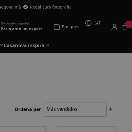
 segona mà
Regal curs fotografia
CAT
Botigues
Parla amb un expert
Casanova inspira
Establei
Ordena per
l'ordre
ascende