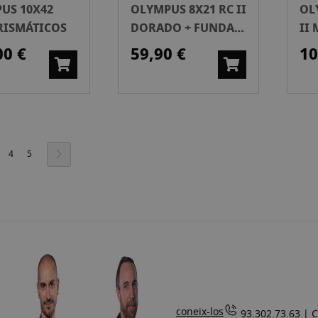
US 10X42
OLYMPUS 8X21 RC II
OL
RISMÁTICOS
DORADO + FUNDA
II
PRISMÁTICOS
PR
00 €
59,90 €
10
estàs llegint la pàgina
gina
Pàgina
Pàgina
Pàgina
Següent
4
5
coneix-los
93.302.73.63 |
C