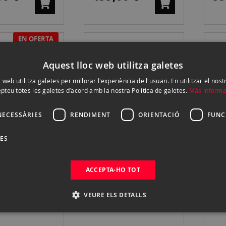
EN OFERTA
BINOCULAR
FUJIFILM FUJINON
OL
Aquest lloc web utilitza galetes
10X42
TS-L20X40
II
PRISMÁTICO
PR
 web utilitza galetes per millorar l'experiència de l'usuari. En utilitzar el nost
00 €
1.369,00 €
79
pteu totes les galetes d’acord amb la nostra Política de galetes.
Más informa
 €
NECESSÀRIES
RENDIMENT
ORIENTACIÓ
FUNC
DES
US 10X25 WP
OLYMPUS 10X21 RC
OL
GRO
II WP VERDE OLIVA
II
ÁTICOS
PRISMÁTICOS
OS
ACCEPTA-HO TOT
00 €
69,90 €
89
PR
VEURE ELS DETALLS