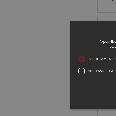
KOWA 
SV II 
Aquest lloc
289,
acce
319,00
ESTRICTAMENT 
NO CLASSIFICA
OLYMP
II NE
PRISM
119,