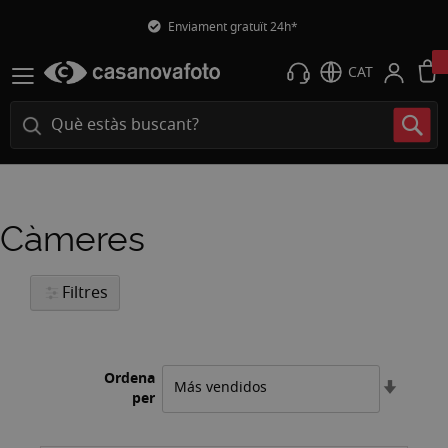
Enviament gratuït 24h*
CAT
Càmeres
Filtres
Ordena
Estable
per
l'ordre
ascend