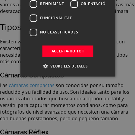
vamos a analizarlos uno por uno, así como las marcas más
RENDIMENT
ORIENTACIÓ
destacadas y consejos a la hora de comprar una cámara.
FUNCIONALITAT
Tipos de cámaras de fotos
NO CLASSIFICADES
Existen varios tipos de cámaras de fotos, cada una con
características únicas que se adaptan a diferentes
ACCEPTA-HO TOT
necesidades y estilos de fotografía. Algunos de los tipos
más comunes son:
VEURE ELS DETALLS
Cámaras Compactas
Las
cámaras compactas
son conocidas por su tamaño
reducido y su facilidad de uso. Son ideales tanto para los
usuarios aficionados que buscan una opción portátil y
versátil para capturar momentos cotidianos, como para
fotógrafos de nivel avanzado que necesiten una cámara
con buenas prestaciones, pero de pequeño tamaño.
Cámaras Réflex