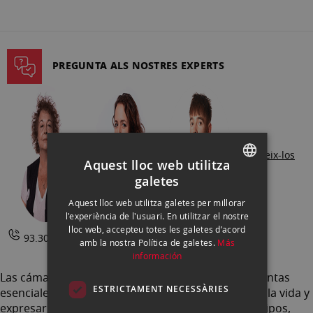
la
pàgina
PREGUNTA ALS NOSTRES EXPERTS
coneix-los
Aquest lloc web utilitza
galetes
SPANISH
Aquest lloc web utilitza galetes per millorar
ENGLISH
l'experiència de l'usuari. En utilitzar el nostre
lloc web, accepteu totes les galetes d’acord
CATALAN
93.302.73.63 |
Contactar
amb la nostra Política de galetes.
Más
información
Las cámaras de fotos son aún hoy en día herramientas
ESTRICTAMENT NECESSÀRIES
esenciales para capturar momentos especiales de la vida y
expresar nuestra creatividad. Las hay de muchos tipos,