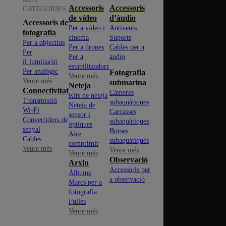
Accessoris
Accessoris
CATEGORIES
de vídeo
d’àudio
Accessoris de
Per a vídeo i
Antivents
fotografia
cinema
Suports
Per a objectius
Per a drones
Cables per a
Per
Per a
àudio
il·luminació
estabilitzadors
Per analògic
Fotografia
Veure més
Veure més
submarina
Neteja
Connectivitat
Càmeres
Kits de neteja
Transmissió
subaquàtiques
Neteja de
Wi-Fi
Carcasses
sensor i
Convertidors de
subaquàtiques
òptiques
senyal
Borses
Aire
Cables
subaquàtiques
comprimit
Veure més
Veure més
Veure més
Observació
Arxiu
Accessoris per
Àlbums
a observació
Marcs per a
fotografia
Fulles
Veure més