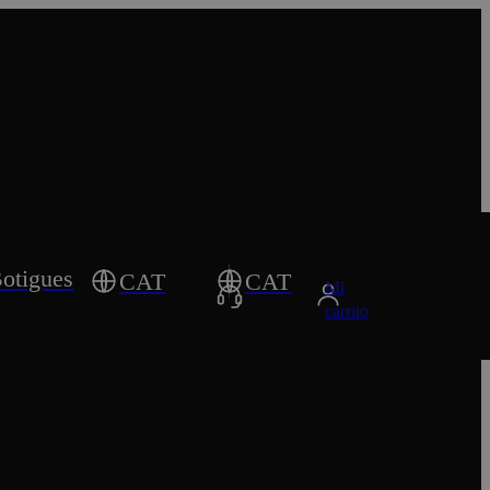
otigues
CAT
CAT
Mi
carrito