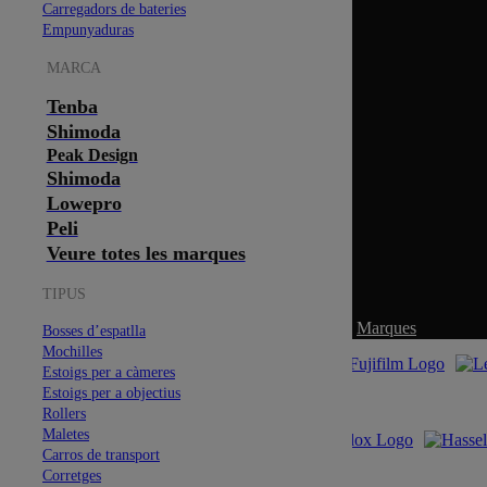
Carregadors de bateries
Empunyaduras
MARCA
Tenba
Shimoda
Peak Design
Shimoda
Lowepro
Peli
Veure totes les marques
TIPUS
Marques
Bosses d’espatlla
Mochilles
Estoigs per a càmeres
Estoigs per a objectius
Rollers
Maletes
Carros de transport
Corretges