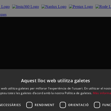
rques
Aquest lloc web utilitza galetes
 web utilitza galetes per millorar l'experiència de l'usuari. En utilitzar el nost
pteu totes les galetes d’acord amb la nostra Política de galetes.
Más informa
NECESSÀRIES
RENDIMENT
ORIENTACIÓ
FUNC