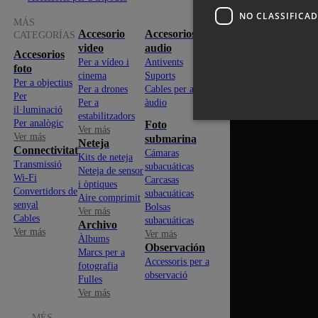
NO CLASSIFICA
MÁS
Accesorio
Accesorios
CATEGORÍAS
video
audio
Accesorios
Per a vídeo i
Antivents
foto
cinema
Suports
Per a objectius
Per a drones
Cables per a
Per
Per a
àudio
il·luminació
estabilitzadors
Per analògic
Foto
Ver más
Ver más
submarina
Neteja
Connectivitat
Cámaras
Kits de neteja
Transmissió
subacuáticas
Neteja de sensor
Wi-Fi
Carcasas
i òptiques
Convertidors de
subacuáticas
Aire comprimit
senyal
Bolsas
Ver más
Cables
subacuáticas
Archivo
Ver más
Ver más
Àlbums
Observación
Marcs per a
Accessoris per a
fotografia
observació
Fulles
Ver más
MÉS