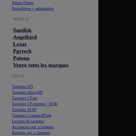
Altres filtres
Portafiltres y adaptadors
MARCA
Sandisk
Angelbird
Lexar
Pgytech
Patona
Veure totes les marques
TIPUS
Targetes SD
Targetes microSD
Targetes CFast
Targetes CFexpress / XQD
Targetes XQD
Targetes CompactFlash
Lectors de targetes
Accessoris per a targetes
Bateries per a càmeres