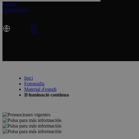
compte
Configuració
Idioma
ES
CA
EN
Inici
Fotografia
Material d'estudi
Il·luminació contínua