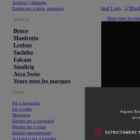
Arnesos i cinturons
Fundes per a pluja, estanques
Veure totes les ma
MARCA
Benro
Manfrotto
Leofoto
Sachtler
Falcam
Smallrig
Arca Swiss
Veure totes les marques
TIPUS
Per a fotografia
Per a vídeo
Aquest lloc
Monopeus
acce
Ròtules per a fotografia
Ròtules per a vídeo
ESTRICTAMENT 
Ròtules panoràmiques
Accessoris per a trípodes