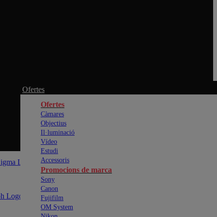
Ofertes
Ofertes
Càmares
Objectius
Il·luminació
Vídeo
Estudi
Accessoris
Promocions de marca
Sony
Canon
Fujifilm
OM System
Nikon