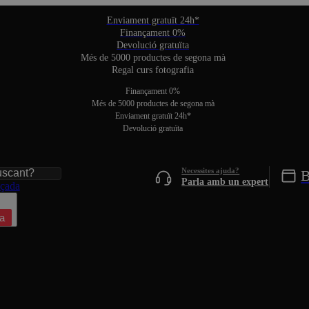
Enviament gratuït 24h*
Finançament 0%
Devolució gratuïta
Més de 5000 productes de segona mà
Regal curs fotografia
Finançament 0%
Més de 5000 productes de segona mà
Enviament gratuït 24h*
Devolució gratuïta
B
Parla amb un expert
nçada
a