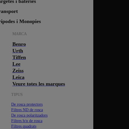
rgetes i bateries
ransport
rípodes i Monopies
MARCA
Benro
Urth
Tiffen
Lee
Zeiss
Leica
Veure totes les marques
TIPUS
De rosca protectors
Filtres ND de rosca
De rosca polaritzadors
Filtres b/n de rosca
Filtres quadrats