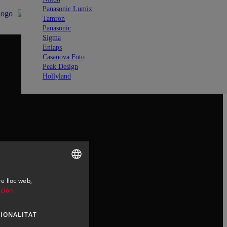
Panasonic Lumix
Tamron
Panasonic
Sigma
Enlaps
Casanova Foto
Peak Design
Hollyland
re lloc web,
SPANISH
ción
ENGLISH
IONALITAT
CATALAN