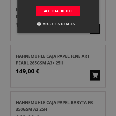
HAHNEMUHLE CAJA PAPEL ALBRECHT
ACCEPTA-HO TOT
DURER 210GSM DIN A2 25H
159,00 €
VEURE ELS DETALLS
HAHNEMUHLE CAJA PAPEL FINE ART
PEARL 285GSM A3+ 25H
149,00 €
HAHNEMUHLE CAJA PAPEL BARYTA FB
350GSM A2 25H