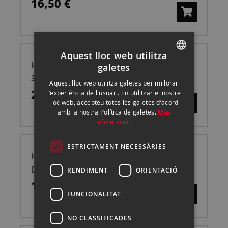
16,50 €
Aquest lloc web utilitza
HAHNEMUHLE SOBRE WILLIAM TURNER
galetes
SPANISH
310G A4 10H
Aquest lloc web utilitza galetes per millorar
ENGLISH
22,00 €
l'experiència de l'usuari. En utilitzar el nostre
lloc web, accepteu totes les galetes d’acord
CATALAN
amb la nostra Política de galetes.
Más
información
ESTRICTAMENT NECESSÀRIES
HAHNEMUHLE CAJA PAPEL PHOTO RAG
DUO 276GSM A3+ 25H
RENDIMENT
ORIENTACIÓ
139,00 €
FUNCIONALITAT
NO CLASSIFICADES