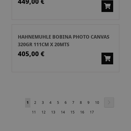
449,00 €
HAHNEMUHLE BOBINA PHOTO CANVAS
320GR 111CM X 20MTS
405,00 €
Pàgina
Pàgina
Següent
Actualment
Pàgina
Pàgina
Pàgina
Pàgina
Pàgina
Pàgina
Pàgina
Pàgina
Pàgina
1
2
3
4
5
6
7
8
9
10
estàs
Pàgina
Pàgina
Pàgina
Pàgina
Pàgina
Pàgina
Pàgina
11
12
13
14
15
16
17
llegint