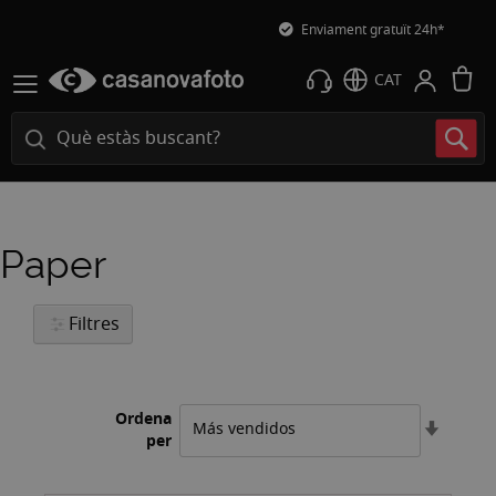
Enviament gratuït 24h*
L
CAT
Paper
Filtres
Ordena
Estable
per
l'ordre
ascend