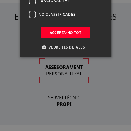
FUNCIONALITAT
ELS NOSTRES AVANTATGES
NO CLASSIFICADES
ACCEPTA-HO TOT
FINANÇAMENT
A LA TEVA MIDA
VEURE ELS DETALLS
ASSESORAMENT
PERSONALITZAT
SERVEI TÈCNIC
PROPI