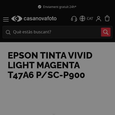
Enviament gratuït 24h*
L
CAT
EPSON TINTA VIVID
LIGHT MAGENTA
T47A6 P/SC-P900
Vés
a
la
fi
de