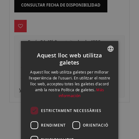
CONSULTAR FECHA DE DISPONIBILIDAD
Envío 24-48h* gratuito desde 499€
Devoluciones gratuitas
Aquest lloc web utilitza
Pago seguro y autenticado
galetes
SPANISH
Garantía oficial
Aquest lloc web utilitza galetes per millorar
Consigue un descuento entregando tu
ENGLISH
l'experiència de l'usuari. En utilitzar el nostre
equipo actual
lloc web, accepteu totes les galetes d’acord
CATALAN
Ver descripción producto
amb la nostra Política de galetes.
Más
información
0
ESTRICTAMENT NECESSÀRIES
RENDIMENT
ORIENTACIÓ