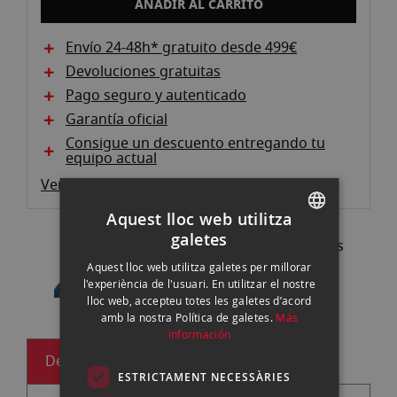
AÑADIR AL CARRITO
Envío 24-48h* gratuito desde 499€
Devoluciones gratuitas
Pago seguro y autenticado
Garantía oficial
Consigue un descuento entregando tu
equipo actual
Ver descripción producto
Aquest lloc web utilitza
galetes
Pregunta a nuestros expertos
SPANISH
93 302 73 63 |
Contactar
Aquest lloc web utilitza galetes per millorar
ENGLISH
l'experiència de l'usuari. En utilitzar el nostre
lloc web, accepteu totes les galetes d’acord
CATALAN
amb la nostra Política de galetes.
Más
información
Descripción
ESTRICTAMENT NECESSÀRIES