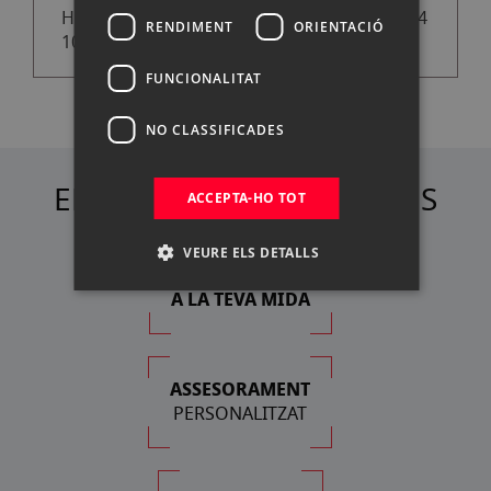
HAHNEMUHLE SOBRE SUGAR CANE 300G A4
RENDIMENT
ORIENTACIÓ
10H
FUNCIONALITAT
NO CLASSIFICADES
ELS NOSTRES AVANTATGES
ACCEPTA-HO TOT
VEURE ELS DETALLS
FINANÇAMENT
A LA TEVA MIDA
ASSESORAMENT
PERSONALITZAT