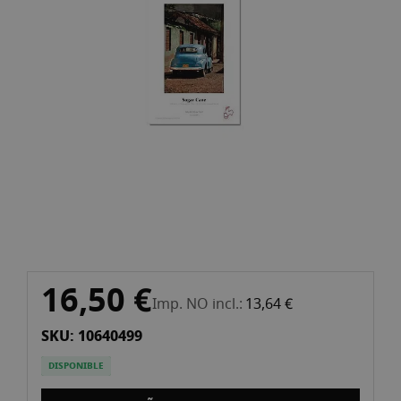
la
galeria
d'imatges
Vés
16,50 €
al
Imp. NO incl.
13,64 €
començament
SKU: 10640499
de
la
DISPONIBLE
galeria
d'imatges