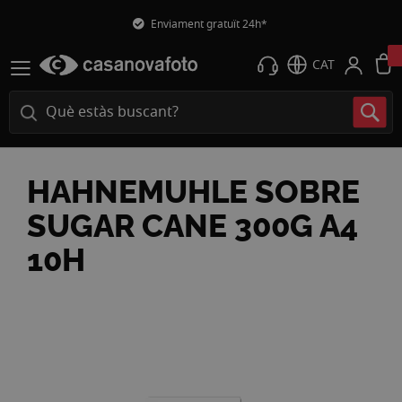
Enviament gratuït 24h*
CAT
HAHNEMUHLE SOBRE
SUGAR CANE 300G A4
10H
Vés
a
la
fi
de