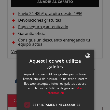
AÑADIR AL CARRITO
Envío 24-48h* gratuito desde 499€
Devoluciones gratuitas
Pago seguro y autenticado
Garantía oficial
Consigue un descuento entregando tu
equipo actual
Ver descripción producto
Aquest lloc web utilitza
galetes
Pregunta a nuestros expertos
SPANISH
93 302 73 63 |
Contactar
Aquest lloc web utilitza galetes per millorar
ENGLISH
l'experiència de l'usuari. En utilitzar el nostre
lloc web, accepteu totes les galetes d’acord
CATALAN
amb la nostra Política de galetes.
Más
información
Descripción
ESTRICTAMENT NECESSÀRIES