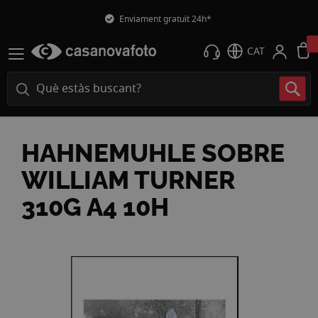
Enviament gratuït 24h*
CAT
HAHNEMUHLE SOBRE
WILLIAM TURNER
310G A4 10H
Vés
a
la
fi
de