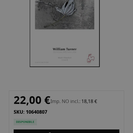
la
galeria
d'imatges
Vés
22,00 €
al
Imp. NO incl.
18,18 €
començament
SKU: 10640807
de
la
DISPONIBLE
galeria
d'imatges