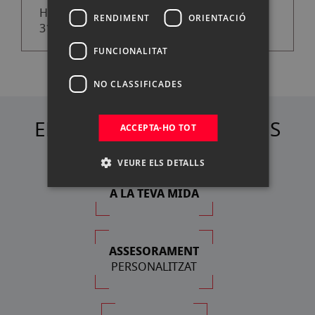
HAHNEMUHLE SOBRE WILLIAM TURNER
RENDIMENT
ORIENTACIÓ
310G A4 10H
FUNCIONALITAT
NO CLASSIFICADES
ELS NOSTRES AVANTATGES
ACCEPTA-HO TOT
VEURE ELS DETALLS
FINANÇAMENT
A LA TEVA MIDA
ASSESORAMENT
PERSONALITZAT