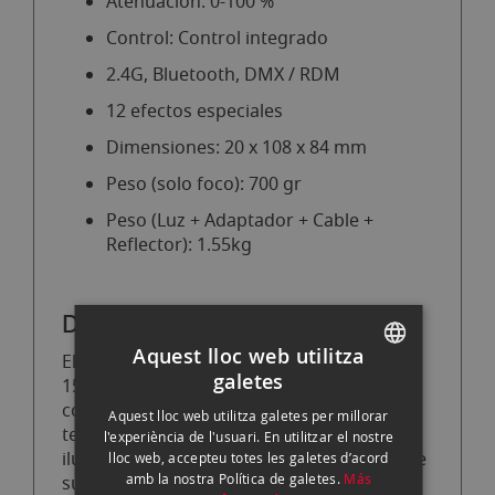
Atenuación: 0-100 %
Control: Control integrado
2.4G, Bluetooth, DMX / RDM
12 efectos especiales
Dimensiones: 20 x 108 x 84 mm
Peso (solo foco): 700 gr
Peso (Luz + Adaptador + Cable +
Reflector): 1.55kg
Descripción general
Aquest lloc web utilitza
El proyector LED PJFMM19 Forza 60 / 60B /
galetes
150 de Nanlite es un accesorio ideal para
SPANISH
controlar la salida de luz para efectos
Aquest lloc web utilitza galetes per millorar
ENGLISH
teatrales, iluminación del cabello e
l'experiència de l'usuari. En utilitzar el nostre
iluminación selectiva de sujetos, a través de
lloc web, accepteu totes les galetes d’acord
CATALAN
amb la nostra Política de galetes.
Más
sus lentes no curvas que eliminan la