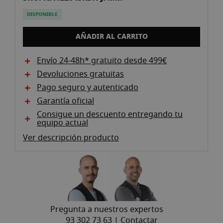
la
DISPONIBLE
galeria
d'imatges
AÑADIR AL CARRITO
Envío 24-48h* gratuito desde 499€
Devoluciones gratuitas
Pago seguro y autenticado
Garantía oficial
Consigue un descuento entregando tu
equipo actual
Ver descripción producto
Pregunta a nuestros expertos
93 302 73 63 |
Contactar