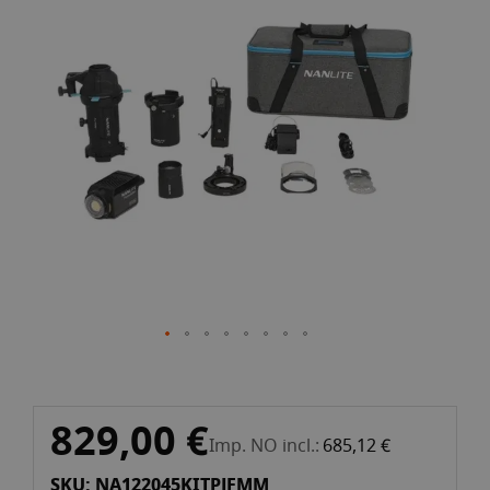
de
la
galeria
d'imatges
Vés
829,00 €
al
Imp. NO incl.
685,12 €
començament
SKU: NA122045KITPJFMM
de