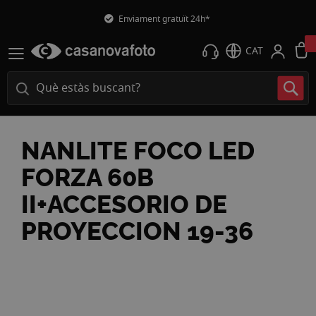
Enviament gratuït 24h*
CAT
NANLITE FOCO LED
FORZA 60B
II+ACCESORIO DE
PROYECCION 19-36
Vés
a
la
fi