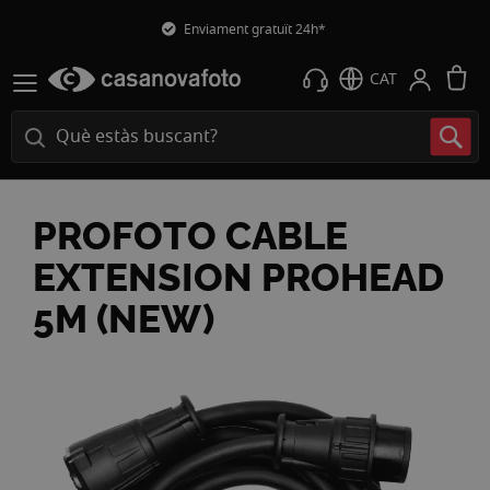
Enviament gratuït 24h*
L
CAT
PROFOTO CABLE
EXTENSION PROHEAD
5M (NEW)
Vés
a
la
fi
de