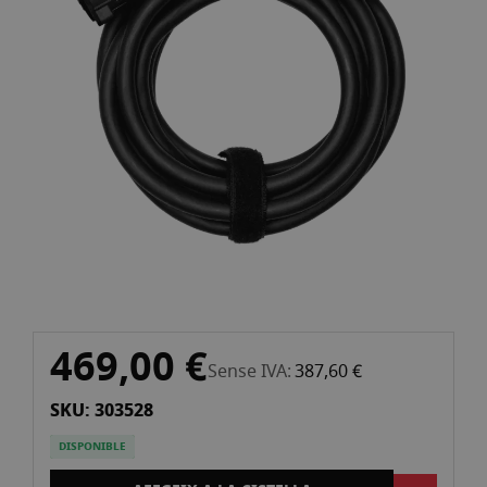
la
galeria
d'imatges
Vés
469,00 €
al
Sense IVA
387,60 €
començament
SKU: 303528
de
la
DISPONIBLE
galeria
d'imatges