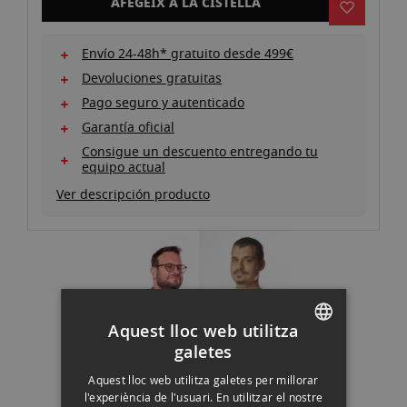
AFEGEIX A LA CISTELLA
Envío 24-48h* gratuito desde 499€
Devoluciones gratuitas
Pago seguro y autenticado
Garantía oficial
Consigue un descuento entregando tu
equipo actual
Ver descripción producto
Aquest lloc web utilitza
¿Tienes alguna duda?
galetes
Pregunta a nuestros expertos
SPANISH
Chat
.
Whatsapp
·
Email
·
Teléfono
Aquest lloc web utilitza galetes per millorar
ENGLISH
l'experiència de l'usuari. En utilitzar el nostre