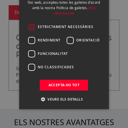
lloc web, accepteu totes les galetes d’acord
CATALAN
amb la nostra Política de galetes.
Más
Descripción
información
ESTRICTAMENT NECESSÀRIES
Características principales
RENDIMENT
ORIENTACIÓ
del cable de extensión
Profoto para ProHead 5M
FUNCIONALITAT
NO CLASSIFICADES
Si conectas el alargador, podrás situar el
ProHead a una distancia de hasta 10 metros
del generador.
ACCEPTA-HO TOT
VEURE ELS DETALLS
ELS NOSTRES AVANTATGES