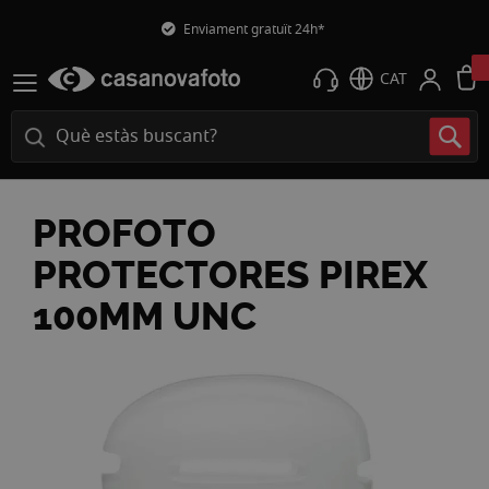
Enviament gratuït 24h*
CAT
PROFOTO
PROTECTORES PIREX
100MM UNC
Vés
a
la
fi
de