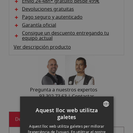
Envío 24-48h* gratuito desde 499€
Devoluciones gratuitas
Pago seguro y autenticado
Garantía oficial
Consigue un descuento entregando tu
equipo actual
Ver descripción producto
Pregunta a nuestros expertos
93 302 73 63 |
Contactar
Aquest lloc web utilitza
galetes
Descripción
SPANISH
Aquest lloc web utilitza galetes per millorar
ENGLISH
l'experiència de l'usuari. En utilitzar el nostre