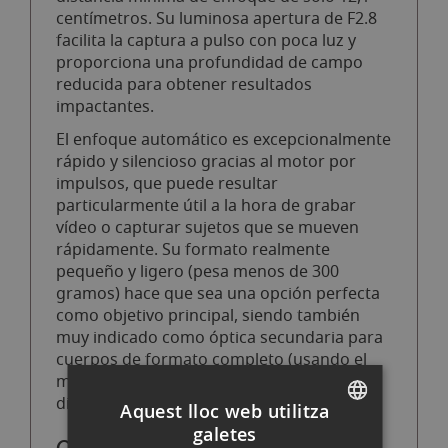
centímetros. Su luminosa apertura de F2.8
facilita la captura a pulso con poca luz y
proporciona una profundidad de campo
reducida para obtener resultados
impactantes.
El enfoque automático es excepcionalmente
rápido y silencioso gracias al motor por
impulsos, que puede resultar
particularmente útil a la hora de grabar
vídeo o capturar sujetos que se mueven
rápidamente. Su formato realmente
pequeño y ligero (pesa menos de 300
gramos) hace que sea una opción perfecta
como objetivo principal, siendo también
muy indicado como óptica secundaria para
cuerpos de formato completo (usando el
modo de recorte APS-C) así como para
diversas situaciones de disparo.
Aquest lloc web utilitza
galetes
SPANISH