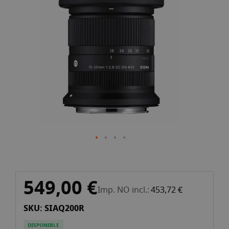
la
galeria
d'imatges
Vés
549,00 €
al
Imp. NO incl.
453,72 €
començament
SKU: SIAQ200R
de
la
DISPONIBLE