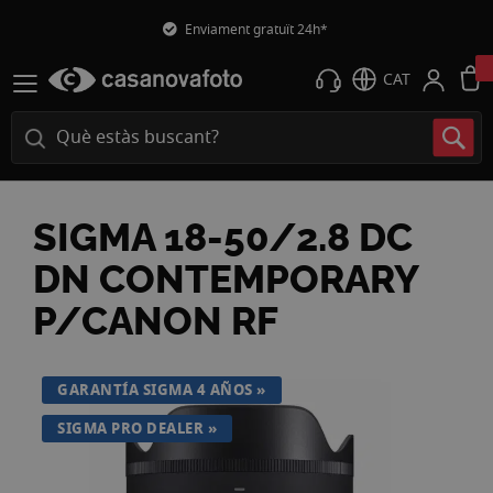
Enviament gratuït 24h*
CAT
SIGMA 18-50/2.8 DC
DN CONTEMPORARY
P/CANON RF
Vés
GARANTÍA SIGMA 4 AÑOS
a
la
SIGMA PRO DEALER
fi
de