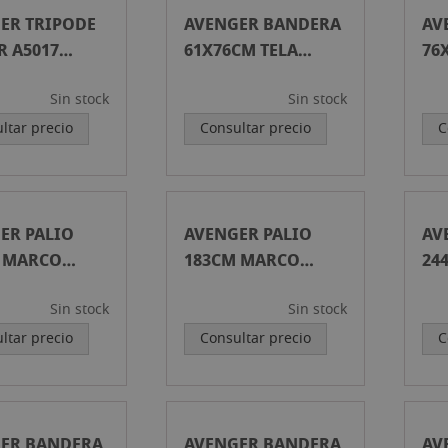
ER TRIPODE
AVENGER BANDERA
AV
R A5017
61X76CM TELA
76
/ALUMINIO
NEGRA
NE
Sin stock
Sin stock
ltar precio
Consultar precio
C
ER PALIO
AVENGER PALIO
AV
 MARCO
183CM MARCO
24
LAR
PLEGABLE
PL
Sin stock
Sin stock
ltar precio
Consultar precio
C
ER BANDERA
AVENGER BANDERA
AV