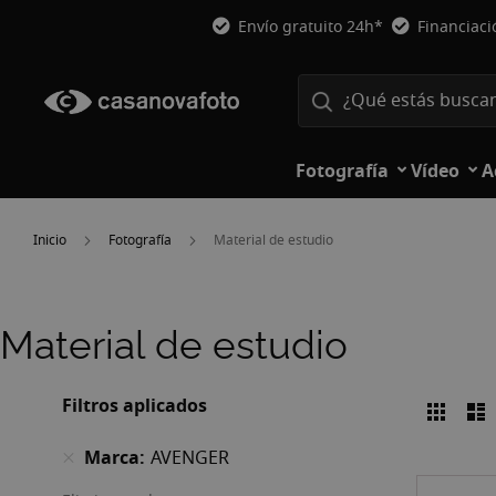
Envío gratuito 24h*
Financiac
Fotografía
Vídeo
A
Inicio
Fotografía
Material de estudio
Material de estudio
Filtros aplicados
Parril
L
Ver
como
Marca
AVENGER