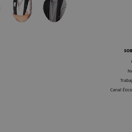
SO
Nu
Traba
Canal Étic