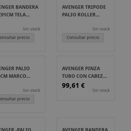
ENGER BANDERA
AVENGER TRIPODE
X91CM TELA
PALIO ROLLER
GRA
ACERO A3043
Sin stock
Sin stock
onsultar precio
Consultar precio
ENGER PALIO
AVENGER PINZA
4CM MARCO
TUBO CON CABEZA
EGABLE
UNIVERSAL C345
99,61 €
Sin stock
Sin stock
onsultar precio
ENGER -PALIO
AVENGER BANDERA