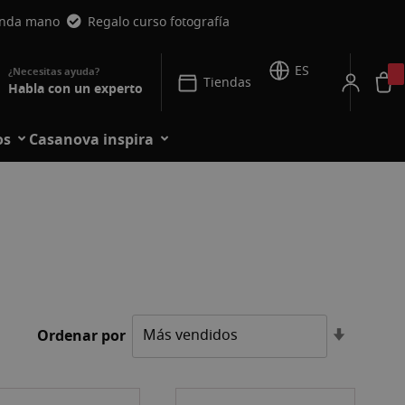
unda mano
Regalo curso fotografía
ES
Tiendas
Habla con un experto
os
Casanova inspira
Fijar
Ordenar por
Direcció
Ascende