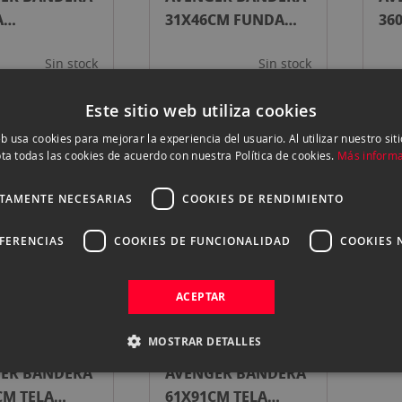
A
31X46CM FUNDA
36
22NEGRA
TUL SIMPLE
PL
Sin stock
Sin stock
ltar precio
Consultar precio
C
Este sitio web utiliza cookies
eb usa cookies para mejorar la experiencia del usuario. Al utilizar nuestro sit
ta todas las cookies de acuerdo con nuestra Política de cookies.
Más inform
ER BANDERA
AVENGER BANDERA
AV
CTAMENTE NECESARIAS
COOKIES DE RENDIMIENTO
22CM TELA
31X46CM TELA
31
A
NEGRA
TU
EFERENCIAS
COOKIES DE FUNCIONALIDAD
COOKIES 
Sin stock
Sin stock
ltar precio
Consultar precio
C
ACEPTAR
MOSTRAR DETALLES
ER BANDERA
AVENGER BANDERA
CM TELA
61X91CM TELA