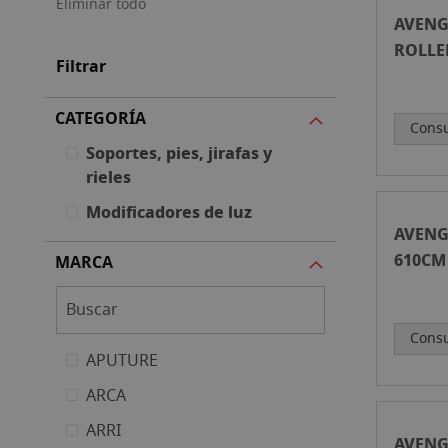
Eliminar todo
AVENG
ROLLE
Filtrar
ACERO
CATEGORÍA
Consu
Soportes, pies, jirafas y
rieles
Modificadores de luz
AVENG
610CM
MARCA
MODU
Consu
APUTURE
ARCA
ARRI
AVENG