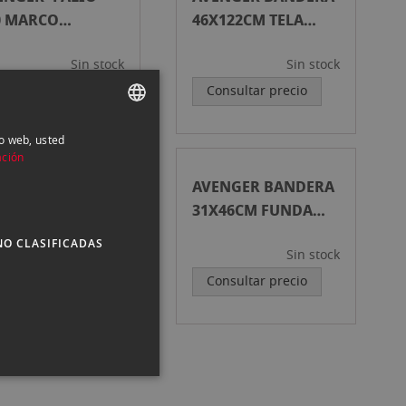
0 MARCO
46X122CM TELA
EGABLE
NEGRA
Sin stock
Sin stock
onsultar precio
Consultar precio
io web, usted
SPANISH
ación
ENGLISH
ENGER BANDERA
AVENGER BANDERA
CATALAN
X46CM FUNDA
31X46CM FUNDA
L DOBLE
SEDA
NO CLASIFICADAS
Sin stock
Sin stock
onsultar precio
Consultar precio