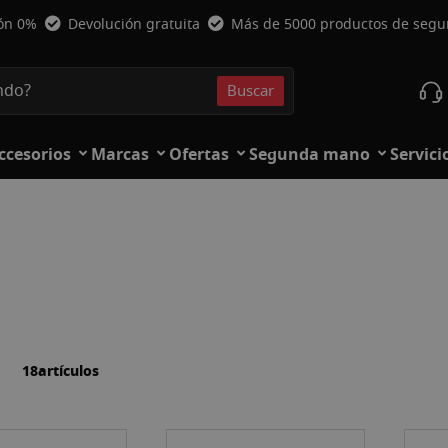
ión 0%
Devolución gratuita
Más de 5000 productos de seg
Buscar
Buscar
ccesorios
Marcas
Ofertas
Segunda mano
Servici
la
ista
18
artículos