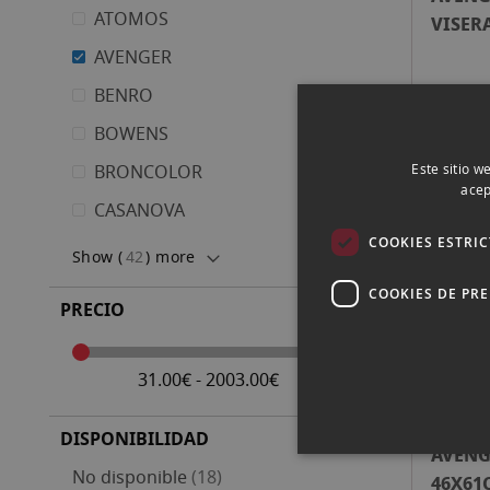
ATOMOS
VISER
122X1
AVENGER
BENRO
Consu
BOWENS
BRONCOLOR
Este sitio w
acep
CASANOVA
AVENG
COOKIES ESTRI
122X1
Show (
42
) more
NEGR
COOKIES DE PR
PRECIO
Consu
31.00€ - 2003.00€
DISPONIBILIDAD
AVENG
artículos
No disponible
18
46X61