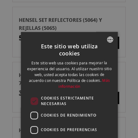
HENSEL SET REFLECTORES (5064) Y
REJILLAS (5065)
509,00 €
Este sitio web utiliza
cookies
SPANISH
Este sitio web usa cookies para mejorar la
ENGLISH
experiencia del usuario. Al utilizar nuestro sitio
HENSEL KIT BEAUTY 22'' EH+REJ. Nº2 DE
web, usted acepta todas las cookies de
CATALAN
acuerdo con nuestra Política de cookies.
Más
7+PORTAFILTRO+MALETA
información
389,00 €
COOKIES ESTRICTAMENTE
NECESARIAS
COOKIES DE RENDIMIENTO
HENSEL REFLECTOR CONO
COOKIES DE PREFERENCIAS