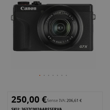
de
la
galeria
d'imatges
Vés
250,00 €
al
Sense IVA
206,61 €
començament
SKU: 3637C002AARESERVA