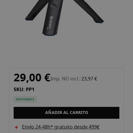
Vés
29,00 €
al
Imp. NO incl.
23,97 €
començament
SKU: PP1
de
la
DISPONIBLE
galeria
d'imatges
AÑADIR AL CARRITO
Envío 24-48h* gratuito desde 499€