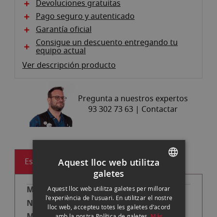
Devoluciones gratuitas
Pago seguro y autenticado
Garantía oficial
Consigue un descuento entregando tu
equipo actual
Ver descripción producto
Pregunta a nuestros expertos
93 302 73 63 |
Contactar
Especificaciones
Aquest lloc web utilitza
galetes
SPANISH
Plástico
Aquest lloc web utilitza galetes per millorar
ENGLISH
l'experiència de l'usuari. En utilitzar el nostre
1
lloc web, accepteu totes les galetes d’acord
CATALAN
amb la nostra Política de galetes.
Más