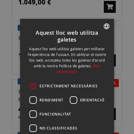
1.049,00 €
GARANTÍA SAMYANG 5 AÑOS
Aquest lloc web utilitza
SAMYANG XEEN 85/1.5 FF SONY E
galetes
SPANISH
Aquest lloc web utilitza galetes per millorar
ENGLISH
1.329,00 €
l'experiència de l'usuari. En utilitzar el nostre
lloc web, accepteu totes les galetes d’acord
CATALAN
amb la nostra Política de galetes.
Más
información
GARANTÍA SAMYANG 5 AÑOS
EN OFERTA
ESTRICTAMENT NECESSÀRIES
SAMYANG 16/2.2 V-DSLR ED AS UMC
P/SONY E
RENDIMENT
ORIENTACIÓ
419,00 €
FUNCIONALITAT
459,00 €
NO CLASSIFICADES