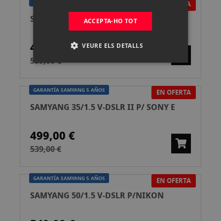
GARANTÍA SAMYANG 5 AÑOS
EN OFERTA
SAMYANG 35/1.5 V-DSLR II P/NIKON
ACCEPTA-HO TOT
499,00 €
VEURE ELS DETALLS
539,00 €
GARANTÍA SAMYANG 5 AÑOS
EN OFERTA
SAMYANG 35/1.5 V-DSLR II P/ SONY E
499,00 €
539,00 €
GARANTÍA SAMYANG 5 AÑOS
EN OFERTA
SAMYANG 50/1.5 V-DSLR P/NIKON