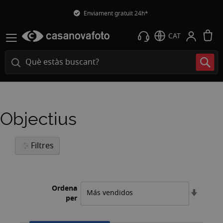
Enviament gratuït 24h*
L
CAT
Objectius
Filtres
Ordena
Estable
per
l'ordre
ascend