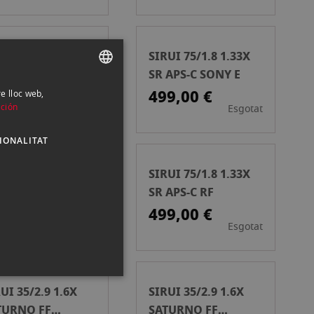
UI 50/1.8 1.33X
SIRUI 75/1.8 1.33X
APS-C FUJI-X
SR APS-C SONY E
9,00 €
499,00 €
re lloc web,
SPANISH
ción
Esgotat
Esgotat
ENGLISH
IONALITAT
CATALAN
UI 75/1.8 1.33X
SIRUI 75/1.8 1.33X
APS-C EF-M
SR APS-C RF
9,00 €
499,00 €
Esgotat
Esgotat
UI 35/2.9 1.6X
SIRUI 35/2.9 1.6X
TURNO FF
SATURNO FF