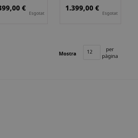
AMORFICO AZUL
ANAMORFICO AZUL
399,00 €
1.399,00 €
Esgotat
Esgotat
NY E
CANON RF
per
nt
Mostra
pàgina