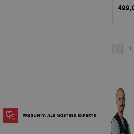
499,
Pàgina
Pàgina
Anterior
Pà
1
PREGUNTA ALS NOSTRES EXPERTS