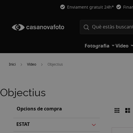
Enviament gratuït 24h*
Fina
Fotografia
Vídeo
Inici
Vídeo
Objectius
Objectius
Opcions de compra
Graell
L
Veure
com
ESTAT