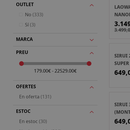
OUTLET
LAOW
NANO
articles
No
333
S35 27
3.14
articles
Sí
3
AMBAR
3.499,0
MARCA
PREU
SIRUI 
SUPER
ANAM
179.00€ - 22529.00€
649,
(MONT
OFERTES
articles
En oferta
131
SIRUI 
ESTOC
(MONT
649,
articles
En estoc
30