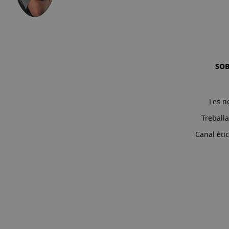
SO
Les n
Treball
Canal èti