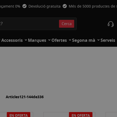
nçament 0%
Devolució gratuïta
Més de 5000 productes de
Cerca
Cerca
Accessoris
Marques
Ofertes
Segona mà
Serveis
a
lista
Articles
121
-
144
de
336
EN OFERTA
EN OFERTA