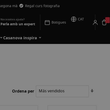
 segona mà
Regal curs fotografia
CAT
Botigues
Parla amb un expert
Casanova inspira
Establei
Ordena per
l'ordre
ascende