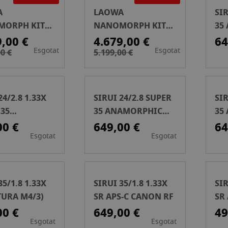
A
LAOWA
SIR
MORPH KIT
NANOMORPH KIT
35
+35+50
S35 27+35+50 PLATA
(M
9,00 €
4.679,00 €
64
Esgotat
Esgotat
 P/NIKON Z
P/PL+EF
0 €
5.199,00 €
24/2.8 1.33X
SIRUI 24/2.8 SUPER
SIR
 35
35 ANAMORPHIC
35
ORPHIC
(MONTURA RF)
(M
00 €
649,00 €
64
Esgotat
Esgotat
URA EF-M)
35/1.8 1.33X
SIRUI 35/1.8 1.33X
SIR
URA M4/3)
SR APS-C CANON RF
SR
00 €
649,00 €
49
Esgotat
Esgotat