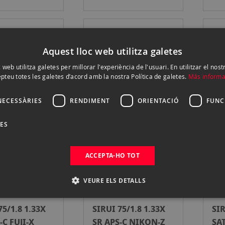
50/1.8 1.33X
SIRUI 50/1.8 1.33X
SIR
Aquest lloc web utilitza galetes
S-C L-MOUNT
SR APS-C CANON RF
SR 
00 €
499,00 €
49
 web utilitza galetes per millorar l'experiència de l'usuari. En utilitzar el nost
pteu totes les galetes d’acord amb la nostra Política de galetes.
Más informa
Esgotat
Esgotat
NECESSÀRIES
RENDIMENT
ORIENTACIÓ
FUNC
75/1.8 1.33X
SIRUI 75/1.8 1.33X
SIR
DES
-C M4/3
SR APS-C L-MOUNT
SR 
00 €
499,00 €
49
ACCEPTA-HO TOT
Esgotat
Esgotat
VEURE ELS DETALLS
75/1.8 1.33X
SIRUI 75/1.8 1.33X
SIR
-C FUJI-X
SR APS-C NIKON-Z
SA